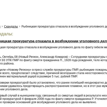
я
Скандалы
Рыбницкая прокуратура отказала в возбуждении уголовного д
ндалы:
ицкая прокуратура отказала в возбуждении уголовного дел
ь, Октябрь 08 (Новый Регион, Александр Комаров) – Сотрудники прокуратуры
т.93 УПК ПМР по факту смерти гражданина П., 1928 года рождения, тело кот
го района.
щили «Новому Региону» в пресс-службе прокуратуры ПМР, рыбницкие пожарные
е всего, предполагает следствие, причиной возгорания стала неосторожност
инен материальный ущерб в размере 5 тыс. рублей ПМР.
роверки прокуратурой было установлено, что ранее погибший неоднократно 
икам удавалось предотвращать распространение пламени, но в этот раз мужч
ии уголовного дела.
ервый случай в нынешнем году, связанный со смертью людей в результате не
 прокуратурой 4 февраля 2008 года по факту смерти гражданина Р. Уточняет
те проверки оснований для возбуждения уголовного дела не выявлено.