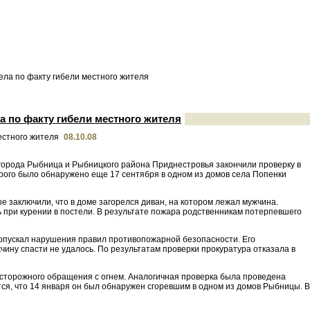
ела по факту гибели местного жителя
а по факту гибели местного жителя
08.10.08
 города Рыбница и Рыбницкого района Приднестровья закончили проверку в
орого было обнаружено еще 17 сентября в одном из домов села Попенки
 заключили, что в доме загорелся диван, на котором лежал мужчина.
ь при курении в постели. В результате пожара родственникам потерпевшего
допускал нарушения правил противопожарной безопасности. Его
ину спасти не удалось. По результатам проверки прокуратура отказала в
осторожного обращения с огнем. Аналогичная проверка была проведена
ся, что 14 января он был обнаружен сгоревшим в одном из домов Рыбницы. В