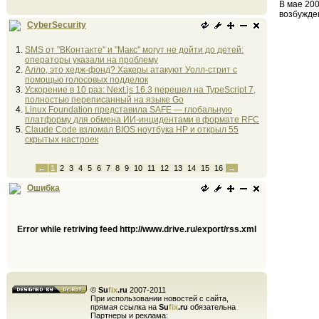
В мае 200
возбужде
CyberSecurity
SMS от "ВКонтакте" и "Макс" могут не дойти до детей:
операторы указали на проблему
Алло, это хедж-фонд? Хакеры атакуют Уолл-стрит с
помощью голосовых подделок
Ускорение в 10 раз: Next.js 16.3 перешел на TypeScript 7,
полностью переписанный на языке Go
Linux Foundation представила SAFE — глобальную
платформу для обмена ИИ-инцидентами в формате RFC
Claude Code взломал BIOS ноутбука HP и открыл 55
скрытых настроек
←
1
2
3
4
5
6
7
8
9
10
11
12
13
14
15
16
→
Ошибка
Error while retriving feed http://www.drive.ru/export/rss.xml
©
Su
fix
.ru
2007-2011
При использовании новостей с сайта,
прямая ссылка на
Su
fix
.ru
обязательна
Партнеры и реклама: