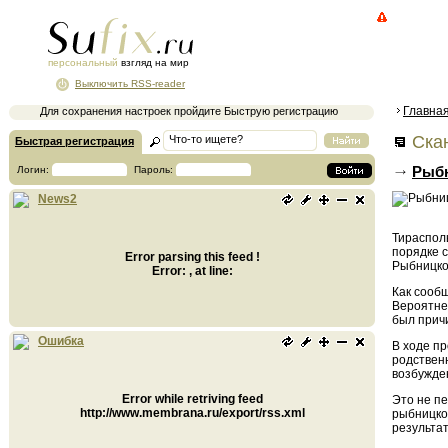
персональный
взгляд на мир
Выключить RSS-reader
Главна
Для сохранения настроек пройдите Быструю регистрацию
Ска
Быстрая регистрация
Рыбн
Логин:
Пароль:
News2
Тираспол
порядке с
Error parsing this feed !
Рыбницко
Error: , at line:
Как сооб
Вероятне
был прич
Ошибка
В ходе п
родственн
возбужден
Error while retriving feed
Это не п
http://www.membrana.ru/export/rss.xml
рыбницкой
результа