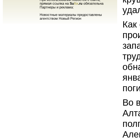
прямая ссылка на
Su
fix
.ru
обязательна
уда
Партнеры и реклама:
Новостные материалы предоставлены
агентством Новый Регион
Как
про
зап
тру
обн
янв
пог
Во 
Алт
пол
Але