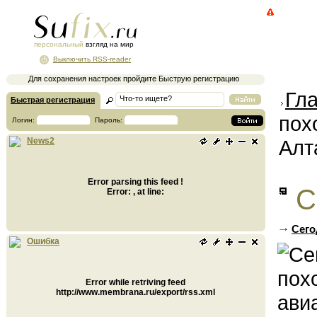
персональный
взгляд на мир
Выключить RSS-reader
Для сохранения настроек пройдите Быструю регистрацию
Гл
Быстрая регистрация
пох
Логин:
Пароль:
Алт
News2
Error parsing this feed !
С
Error: , at line:
Сего
Ошибка
Error while retriving feed
http://www.membrana.ru/export/rss.xml