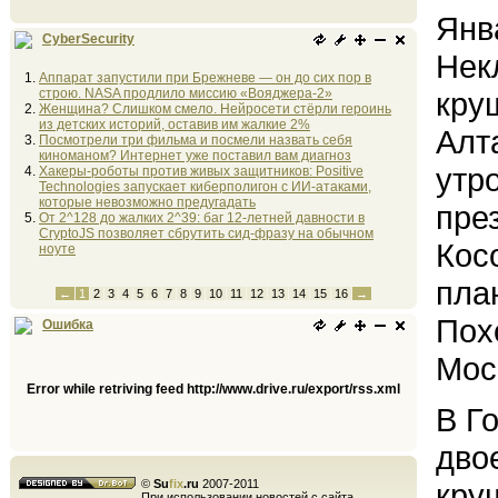
Янв
CyberSecurity
Нек
Аппарат запустили при Брежневе — он до сих пор в
строю. NASA продлило миссию «Вояджера-2»
кру
Женщина? Слишком смело. Нейросети стёрли героинь
из детских историй, оставив им жалкие 2%
Алт
Посмотрели три фильма и посмели назвать себя
киноманом? Интернет уже поставил вам диагноз
утр
Хакеры-роботы против живых защитников: Positive
Technologies запускает киберполигон с ИИ-атаками,
которые невозможно предугадать
пре
От 2^128 до жалких 2^39: баг 12-летней давности в
CryptoJS позволяет сбрутить сид-фразу на обычном
Кос
ноуте
пла
←
1
2
3
4
5
6
7
8
9
10
11
12
13
14
15
16
→
Пох
Ошибка
Мос
Error while retriving feed http://www.drive.ru/export/rss.xml
В Г
дво
©
Su
fix
.ru
2007-2011
кру
При использовании новостей с сайта,