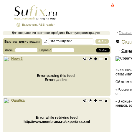
персональный
взгляд на мир
Выключить RSS-reader
Главна
Для сохранения настроек пройдите Быструю регистрацию
Ска
Быстрая регистрация
Сора
Логин:
Пароль:
News2
Киев, Июн
отказыват
Error parsing this feed !
Error: , at line:
Об этом 
«Россия н
он.
Ошибка
«В конце-
концов, е
Error while retriving feed
http://www.membrana.ru/export/rss.xml