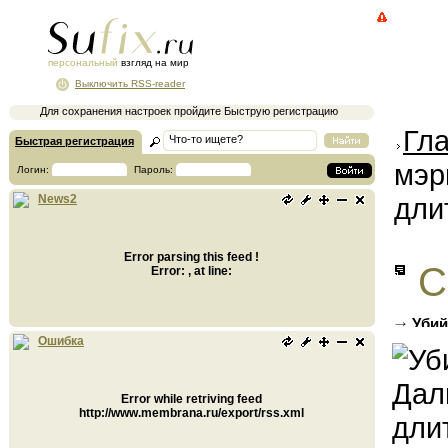
персональный
взгляд на мир
Выключить RSS-reader
Для сохранения настроек пройдите Быструю регистрацию
Гл
Быстрая регистрация
мэр
Логин:
Пароль:
дли
News2
Error parsing this feed !
С
Error: , at line:
Убий
срокам
Ошибка
Error while retriving feed
http://www.membrana.ru/export/rss.xml