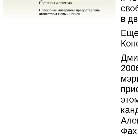
Партнеры и реклама:
сво
Новостные материалы предоставлены
агентством Новый Регион
в дв
Еще
Кон
Дми
200
мэр
при
это
кан
Але
Фах