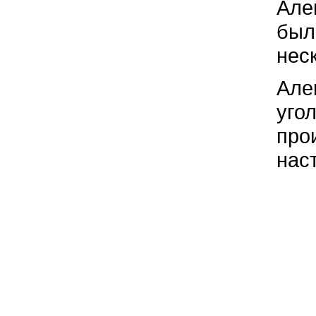
Але
был
нес
Але
уго
про
нас