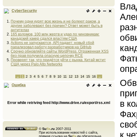
Вла
CyberSecurity
Але
Почему одни курят всю жизнь и не болеют раком, а
раз
другие заболевают без причин? Ответ может быть в
антителах
165 взломов, 100 млн жертв и удар по чиновникам:
обв
канадский хакер сдался властям США
Actions не запускаются, API падает: новый сбой
кан
парализовал работу разработчиков на GitHub
Срочно обновляйте сайты WordPress. Отраженная XSS
Фат
без прав получила опасную цепочку RCE
Проверят так, что придётся уйти с рынка. Китай мстит
США через Palo Alto Networks
опр
←
1
2
3
4
5
6
7
8
9
10
11
12
13
14
15
16
→
Обв
Ошибка
при
в к
Error while retriving feed http://www.drive.ru/export/rss.xml
Фах
сво
©
Su
fix
.ru
2007-2011
к ч
При использовании новостей с сайта,
прямая ссылка на
Su
fix
.ru
обязательна