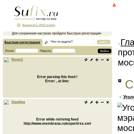
персональный
взгляд на мир
Выключить RSS-reader
Для сохранения настроек пройдите Быструю регистрацию
Гл
Быстрая регистрация
про
Логин:
Пароль:
мос
News2
Error parsing this feed !
С
Error: , at line:
Угол
Ошибка
Error while retriving feed
http://www.membrana.ru/export/rss.xml