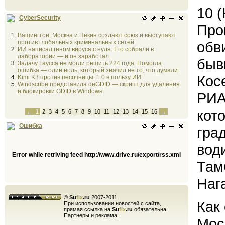
10 
CyberSecurity
Про
Вашингтон, Москва и Пекин создают союз и выступают
против глобальных криминальных сетей
обв
ИИ написал геном вируса с нуля. Его собрали в
лаборатории — и он заработал
быв
Задачу Гаусса не могли решить 224 года. Помогла
ошибка — один ноль, который значил не то, что думали
Кос
Kimi K3 против песочницы: 1:0 в пользу ИИ
Windscribe представила deGDID — скрипт для удаления
и блокировки GDID в Windows
РИА
кот
←
1
2
3
4
5
6
7
8
9
10
11
12
13
14
15
16
→
Ошибка
гра
вод
Error while retriving feed http://www.drive.ru/export/rss.xml
Там
Наг
©
Su
fix
.ru
2007-2011
Как
При использовании новостей с сайта,
прямая ссылка на
Su
fix
.ru
обязательна
Партнеры и реклама:
Мос