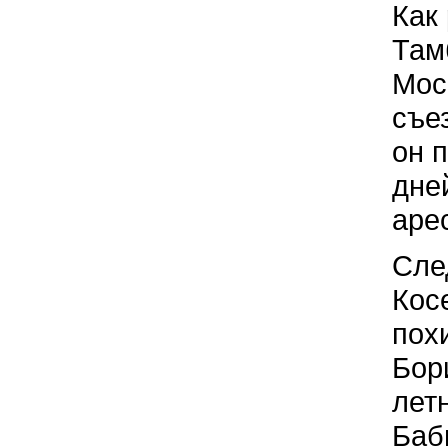
Как
Там
Мос
съе
он 
дне
аре
Сле
Кос
пох
Бор
лет
Баб