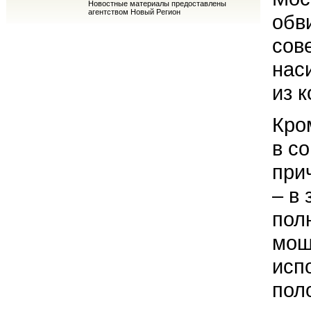
Новостные материалы предоставлены
агентством Новый Регион
обв
сов
нас
из 
Кро
в с
при
– в
пол
мош
исп
пол