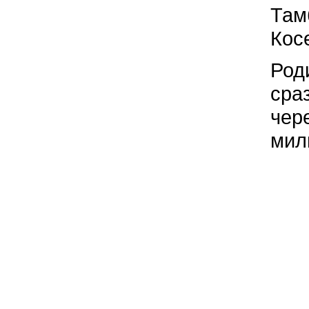
Там
Кос
Род
сра
чер
мил