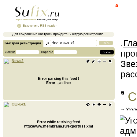
персональный
взгляд на мир
Выключить RSS-reader
Для сохранения настроек пройдите Быструю регистрацию
Гл
Быстрая регистрация
про
Логин:
Пароль:
Зве
News2
рас
Error parsing this feed !
Error: , at line:
С
Ошибка
Угол
дополн
Error while retriving feed
http://www.membrana.ru/export/rss.xml