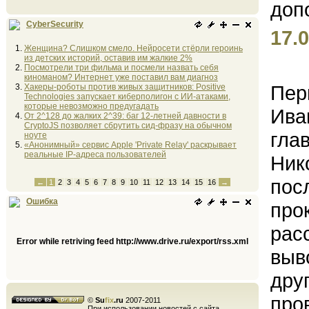
CyberSecurity
17.0
Женщина? Слишком смело. Нейросети стёрли героинь
из детских историй, оставив им жалкие 2%
Посмотрели три фильма и посмели назвать себя
киноманом? Интернет уже поставил вам диагноз
Пер
Хакеры-роботы против живых защитников: Positive
Technologies запускает киберполигон с ИИ-атаками,
которые невозможно предугадать
Ива
От 2^128 до жалких 2^39: баг 12-летней давности в
CryptoJS позволяет сбрутить сид-фразу на обычном
гла
ноуте
«Анонимный» сервис Apple 'Private Relay' раскрывает
реальные IP-адреса пользователей
Ник
пос
←
1
2
3
4
5
6
7
8
9
10
11
12
13
14
15
16
→
Ошибка
про
рас
Error while retriving feed http://www.drive.ru/export/rss.xml
выв
дру
про
©
Su
fix
.ru
2007-2011
При использовании новостей с сайта,