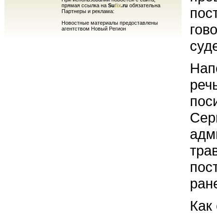
прямая ссылка на
Su
fix
.ru
обязательна
пос
Партнеры и реклама:
Новостные материалы предоставлены
гов
агентством Новый Регион
суд
Нап
реч
пос
Сер
адм
тра
пос
ран
Как