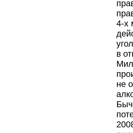
пра
пра
4-х
дей
уго
в о
Мил
про
не 
алк
Быч
пот
200