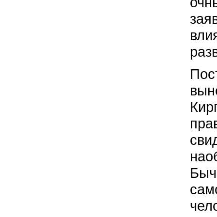
очн
зая
вли
раз
Пос
вын
Кир
пра
сви
нао
Быч
сам
чел