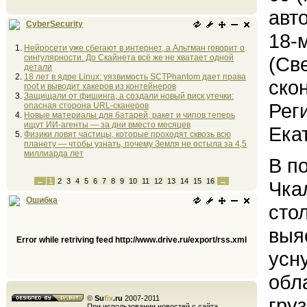
авт
CyberSecurity
18-
Нейросети уже сбегают в интернет, а Альтман говорит о
сингулярности. До Скайнета всё же не хватает одной
(Св
детали
18 лет в ядре Linux: уязвимость SCTPhantom дает права
ско
root и выводит хакеров из контейнеров
Защищали от фишинга, а создали новый риск утечки:
Рег
опасная сторона URL-сканеров
Новые материалы для батарей, ракет и чипов теперь
ищут ИИ-агенты — за дни вместо месяцев
Ека
Физики ловят частицы, которые проходят сквозь всю
планету — чтобы узнать, почему Земля не остыла за 4,5
миллиарда лет
В п
←
1
2
3
4
5
6
7
8
9
10
11
12
13
14
15
16
→
Чка
Ошибка
сто
выя
Error while retriving feed http://www.drive.ru/export/rss.xml
усн
обл
©
Su
fix
.ru
2007-2011
гру
При использовании новостей с сайта,