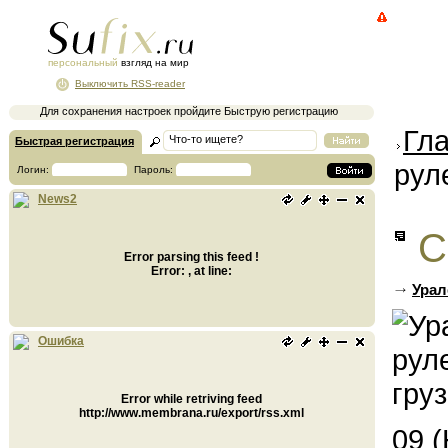
персональный
взгляд на мир
Выключить RSS-reader
Для сохранения настроек пройдите Быструю регистрацию
Гл
Быстрая регистрация
рул
Логин:
Пароль:
News2
С
Error parsing this feed !
Error: , at line:
Урал
Ошибка
Error while retriving feed
http://www.membrana.ru/export/rss.xml
09 