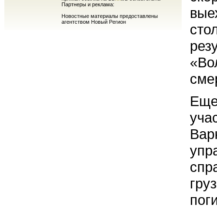
Партнеры и реклама:
вые
Новостные материалы предоставлены
агентством Новый Регион
сто
рез
«Во
сме
Еще
уча
Вар
упр
спр
гру
пог