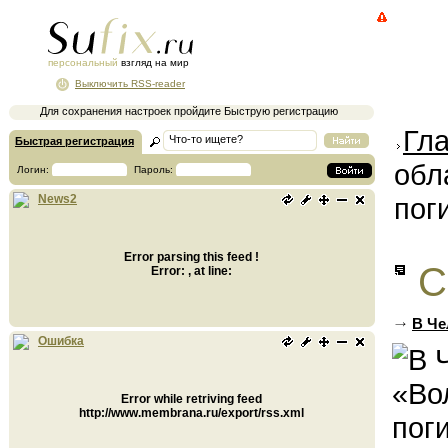
персональный
взгляд на мир
Выключить RSS-reader
Для сохранения настроек пройдите Быструю регистрацию
Гл
Быстрая регистрация
обл
Логин:
Пароль:
пог
News2
Error parsing this feed !
С
Error: , at line:
В Че
Ошибка
Error while retriving feed
http://www.membrana.ru/export/rss.xml