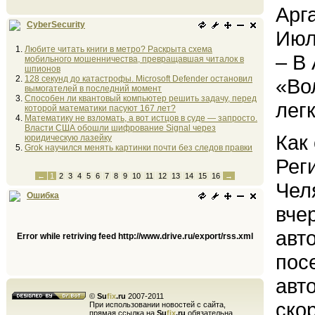
Арг
CyberSecurity
Июл
Любите читать книги в метро? Раскрыта схема
– В
мобильного мошенничества, превращавшая читалок в
шпионов
128 секунд до катастрофы. Microsoft Defender остановил
«Во
вымогателей в последний момент
Способен ли квантовый компьютер решить задачу, перед
лег
которой математики пасуют 167 лет?
Математику не взломать, а вот истцов в суде — запросто.
Власти США обошли шифрование Signal через
Как
юридическую лазейку
Grok научился менять картинки почти без следов правки
Рег
←
1
2
3
4
5
6
7
8
9
10
11
12
13
14
15
16
→
Чел
Ошибка
вче
авт
Error while retriving feed http://www.drive.ru/export/rss.xml
пос
авт
©
Su
fix
.ru
2007-2011
ско
При использовании новостей с сайта,
прямая ссылка на
Su
fix
.ru
обязательна