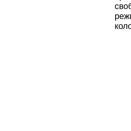
сво
реж
кол