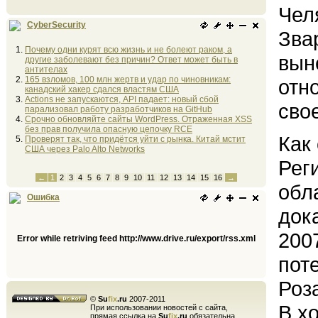
Чел
CyberSecurity
Зва
Почему одни курят всю жизнь и не болеют раком, а
вын
другие заболевают без причин? Ответ может быть в
антителах
165 взломов, 100 млн жертв и удар по чиновникам:
отн
канадский хакер сдался властям США
Actions не запускаются, API падает: новый сбой
сво
парализовал работу разработчиков на GitHub
Срочно обновляйте сайты WordPress. Отраженная XSS
без прав получила опасную цепочку RCE
Как
Проверят так, что придётся уйти с рынка. Китай мстит
США через Palo Alto Networks
Рег
←
1
2
3
4
5
6
7
8
9
10
11
12
13
14
15
16
→
обл
Ошибка
док
200
Error while retriving feed http://www.drive.ru/export/rss.xml
пот
Роз
©
Su
fix
.ru
2007-2011
В х
При использовании новостей с сайта,
прямая ссылка на
Su
fix
.ru
обязательна