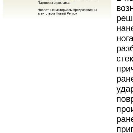
Партнеры и реклама:
воз
Новостные материалы предоставлены
агентством Новый Регион
реш
нан
нога
раз
сте
при
ран
уда
пов
про
ран
при