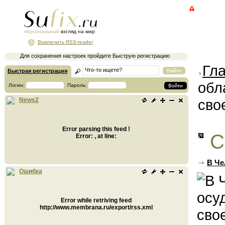
персональный
взгляд на мир
Выключить RSS-reader
Для сохранения настроек пройдите Быструю регистрацию
Гл
Быстрая регистрация
обл
Логин:
Пароль:
сво
News2
Error parsing this feed !
С
Error: , at line:
В Че
Ошибка
Error while retriving feed
http://www.membrana.ru/export/rss.xml