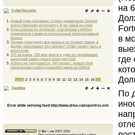
на 
CyberSecurity
Дол
Новый план Альтмана: отдать управление OpenAI
искусственному интеллекту. И он такой не один
For
Купи шпиона по подписке: платформа LightSpy
превратила слежку в полноценный корпоративный
в м
бизнес
Почему одни курят всю жизнь и не болеют раком, а
вые
другие заболевают без причин? Ответ может быть в
антителах
165 взломов, 100 млн жертв и удар по чиновникам:
где
канадский хакер сдался властям США
Actions не запускаются, API падает: новый сбой
кот
парализовал работу разработчиков на GitHub
Дол
←
1
2
3
4
5
6
7
8
9
10
11
12
13
14
15
16
→
Ошибка
По 
ино
Error while retriving feed http://www.drive.ru/export/rss.xml
нап
отл
©
Su
fix
.ru
2007-2011
пос
При использовании новостей с сайта,