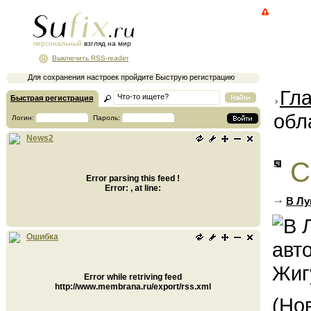
персональный
взгляд на мир
Выключить RSS-reader
Для сохранения настроек пройдите Быструю регистрацию
Гл
Быстрая регистрация
обл
Логин:
Пароль:
News2
С
Error parsing this feed !
Error: , at line:
В Лу
Ошибка
Error while retriving feed
http://www.membrana.ru/export/rss.xml
(Но