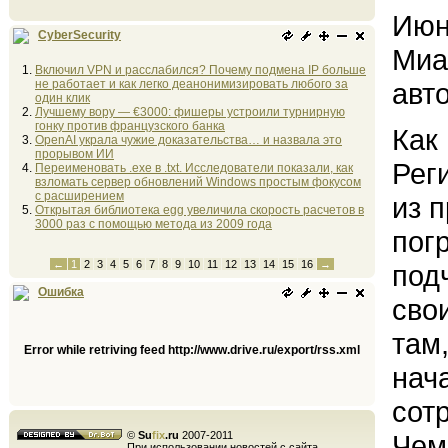
Июн
CyberSecurity
Миа
Включил VPN и расслабился? Почему подмена IP больше
не работает и как легко деанонимизировать любого за
авт
один клик
Лучшему вору — €3000: фишеры устроили турнирную
гонку против французского банка
Как
OpenAI украла чужие доказательства… и назвала это
прорывом ИИ
Рег
Переименовать .exe в .txt. Исследователи показали, как
взломать сервер обновлений Windows простым фокусом
с расширением
из 
Открытая библиотека egg увеличила скорость расчетов в
3000 раз с помощью метода из 2009 года
пог
←
1
2
3
4
5
6
7
8
9
10
11
12
13
14
15
16
→
под
Ошибка
сво
там
Error while retriving feed http://www.drive.ru/export/rss.xml
нач
сот
©
Su
fix
.ru
2007-2011
Чем
При использовании новостей с сайта,