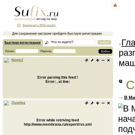
персональный
взгляд на мир
Выключить RSS-reader
Для сохранения настроек пройдите Быструю регистрацию
Гл
Быстрая регистрация
раз
Логин:
Пароль:
маш
News2
Error parsing this feed !
С
Error: , at line:
В Ми
Ошибка
Error while retriving feed
http://www.membrana.ru/export/rss.xml