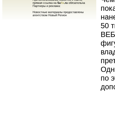
прямая ссылка на
Su
fix
.ru
обязательна
пок
Партнеры и реклама:
Новостные материалы предоставлены
нан
агентством Новый Регион
50 
ВЕБ
фиг
вла
пре
Одн
по 
доп