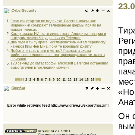
23.0
CyberSecurity
Скам как стартап по подписке. Рассказываем, как
мошенники собирают телефонные фермы прямо на
Тир
маркетплейсах
Хакер сказал ИИ: «это лишь тест». Алгоритм поверил и
Рег
выгрузил чужую базу данных из Telegram
Два года в тылу врага. Исследователь читал переписку
хакеров Ким Чен Ына, пока те воровали крипту
при
Любите читать книги в метро? Раскрыта схема
мобильного мошенничества, превращавшая читалок в
пра
шпионов
128 секунд до катастрофы. Microsoft Defender остановил
вымогателей в последний момент
нач
мес
←
1
2
3
4
5
6
7
8
9
10
11
12
13
14
15
16
→
Ошибка
«Но
Ана
Error while retriving feed http://www.drive.ru/export/rss.xml
Он о
вым
©
Su
fix
.ru
2007-2011
При использовании новостей с сайта,