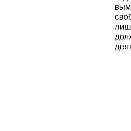
вым
своб
лиш
дол
деят