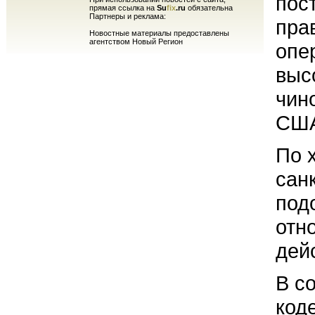
пос
прямая ссылка на
Su
fix
.ru
обязательна
Партнеры и реклама:
пра
Новостные материалы предоставлены
агентством Новый Регион
опе
выс
чин
СШ
По 
сан
под
отн
дей
В с
код