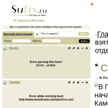
персональный
взгляд на мир
Выключить RSS-reader
Для сохранения настроек пройдите Быструю регистрацию
Гл
Быстрая регистрация
взя
Логин:
Пароль:
отд
News2
Error parsing this feed !
С
Error: , at line:
В Пр
Каменс
Ошибка
Error while retriving feed
http://www.membrana.ru/export/rss.xml