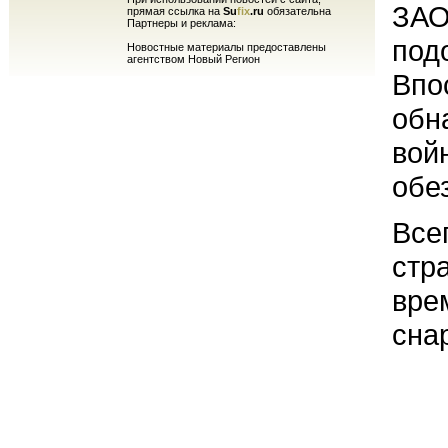
ЗАО
прямая ссылка на
Su
fix
.ru
обязательна
Партнеры и реклама:
под
Новостные материалы предоставлены
агентством Новый Регион
Впо
обн
вой
обе
Все
стр
вре
снар