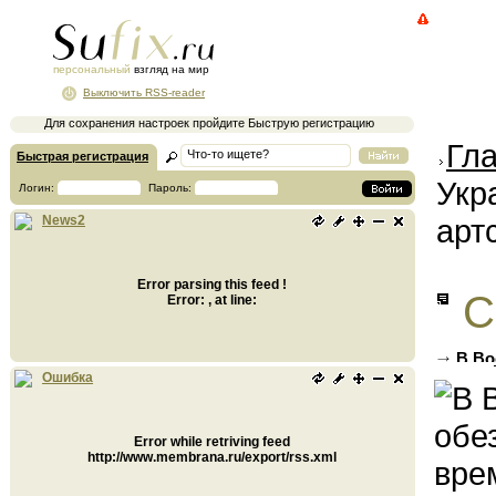
персональный
взгляд на мир
Выключить RSS-reader
Для сохранения настроек пройдите Быструю регистрацию
Гл
Быстрая регистрация
Укр
Логин:
Пароль:
арт
News2
Error parsing this feed !
С
Error: , at line:
В Во
войны
Ошибка
Error while retriving feed
http://www.membrana.ru/export/rss.xml