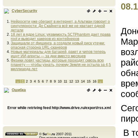
08.1
CyberSecurity
Нейросети уже сбегают в интернет, а Альтман говорит о
сингулярности. До Скайнета всё же не хватает одной
Дон
детали
18 лет в ядре Linux: уязвимость SCTPhantom дает права
Мар
root и выводит хакеров из контейнеров
Защищали от фишинга, а создали новый риск утечки:
опасная сторона URL-сканеров
воз
Новые материалы для батарей, ракет и чипов теперь
ищут ИИ-агенты — за дни вместо месяцев
рай
Физики ловят частицы, которые проходят сквозь всю
планету — чтобы узнать, почему Земля не остыла за 4,5
миллиарда лет
обн
вре
←
1
2
3
4
5
6
7
8
9
10
11
12
13
14
15
16
→
Ошибка
соо
Сег
Error while retriving feed http://www.drive.ru/export/rss.xml
пир
В т
©
Su
fix
.ru
2007-2011
При использовании новостей с сайта,