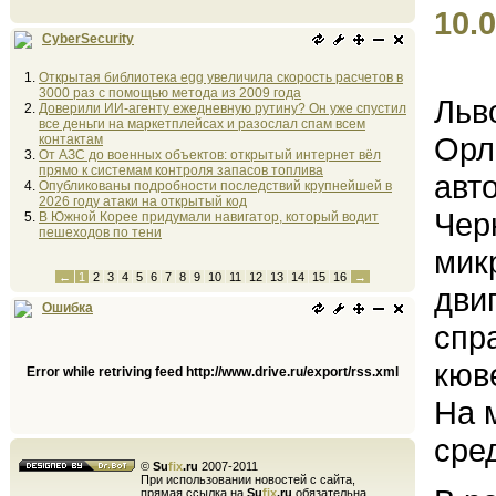
10.0
CyberSecurity
Открытая библиотека egg увеличила скорость расчетов в
3000 раз с помощью метода из 2009 года
Льв
Доверили ИИ-агенту ежедневную рутину? Он уже спустил
все деньги на маркетплейсах и разослал спам всем
Орло
контактам
От АЗС до военных объектов: открытый интернет вёл
прямо к системам контроля запасов топлива
авт
Опубликованы подробности последствий крупнейшей в
2026 году атаки на открытый код
Чер
В Южной Корее придумали навигатор, который водит
пешеходов по тени
мик
←
1
2
3
4
5
6
7
8
9
10
11
12
13
14
15
16
→
дви
Ошибка
спр
кюв
Error while retriving feed http://www.drive.ru/export/rss.xml
На 
сре
©
Su
fix
.ru
2007-2011
При использовании новостей с сайта,
прямая ссылка на
Su
fix
.ru
обязательна