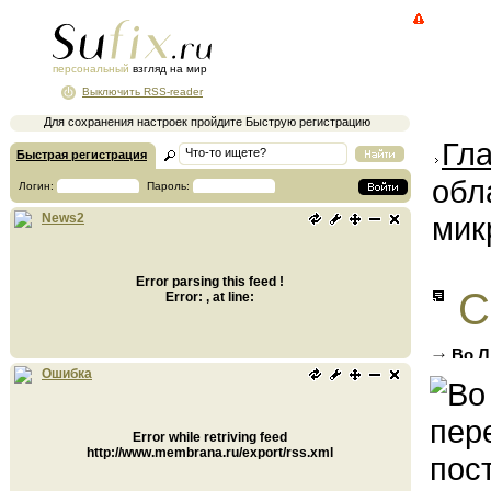
персональный
взгляд на мир
Выключить RSS-reader
Для сохранения настроек пройдите Быструю регистрацию
Гл
Быстрая регистрация
обл
Логин:
Пароль:
мик
News2
Error parsing this feed !
С
Error: , at line:
Во Л
челове
Ошибка
Error while retriving feed
http://www.membrana.ru/export/rss.xml