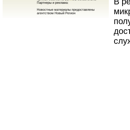
В р
Партнеры и реклама:
мик
Новостные материалы предоставлены
агентством Новый Регион
пол
дос
слу