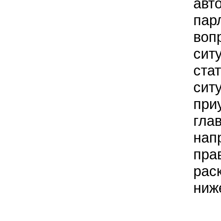
авт
пар
воп
сит
ста
сит
при
глав
нап
пра
рас
ниж