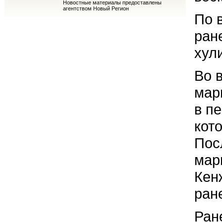
Новостные материалы предоставлены
агентством Новый Регион
По 
ран
хул
Во 
мар
в п
кот
Пос
мар
Кен
ран
Ран