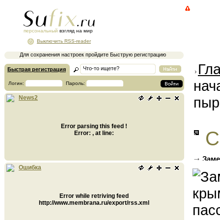
персональный
взгляд на мир
Выключить RSS-reader
Для сохранения настроек пройдите Быструю регистрацию
Гл
Быстрая регистрация
нач
Логин:
Пароль:
пыр
News2
Error parsing this feed !
С
Error: , at line:
Заме
пассаж
Ошибка
Error while retriving feed
http://www.membrana.ru/export/rss.xml