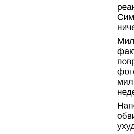
реа
Сим
ниче
Мил
фак
пов
фот
мил
нед
Нап
обв
уху