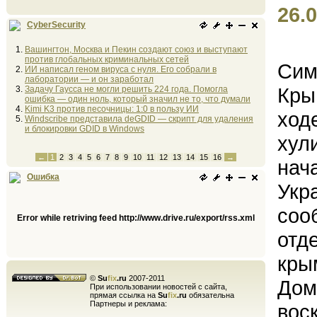
26.0
CyberSecurity
Вашингтон, Москва и Пекин создают союз и выступают
против глобальных криминальных сетей
Сим
ИИ написал геном вируса с нуля. Его собрали в
лаборатории — и он заработал
Кры
Задачу Гаусса не могли решить 224 года. Помогла
ошибка — один ноль, который значил не то, что думали
Kimi K3 против песочницы: 1:0 в пользу ИИ
ход
Windscribe представила deGDID — скрипт для удаления
и блокировки GDID в Windows
хул
←
1
2
3
4
5
6
7
8
9
10
11
12
13
14
15
16
→
нач
Ошибка
Укр
соо
Error while retriving feed http://www.drive.ru/export/rss.xml
отд
кры
©
Su
fix
.ru
2007-2011
Дом
При использовании новостей с сайта,
прямая ссылка на
Su
fix
.ru
обязательна
Партнеры и реклама:
вос