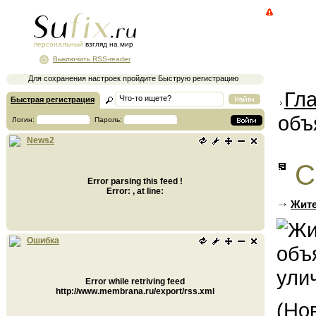
персональный
взгляд на мир
Выключить RSS-reader
Для сохранения настроек пройдите Быструю регистрацию
Гл
Быстрая регистрация
объ
Логин:
Пароль:
News2
С
Error parsing this feed !
Error: , at line:
Жите
Ошибка
Error while retriving feed
http://www.membrana.ru/export/rss.xml
(Но