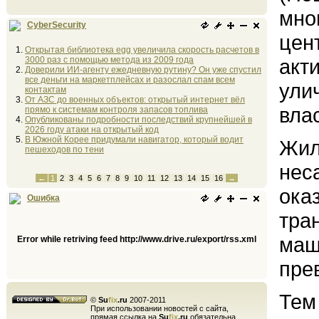
мно
CyberSecurity
цен
Открытая библиотека egg увеличила скорость расчетов в
3000 раз с помощью метода из 2009 года
акт
Доверили ИИ-агенту ежедневную рутину? Он уже спустил
все деньги на маркетплейсах и разослал спам всем
ули
контактам
От АЗС до военных объектов: открытый интернет вёл
вла
прямо к системам контроля запасов топлива
Опубликованы подробности последствий крупнейшей в
2026 году атаки на открытый код
В Южной Корее придумали навигатор, который водит
Жил
пешеходов по тени
нес
←
1
2
3
4
5
6
7
8
9
10
11
12
13
14
15
16
→
ока
Ошибка
тра
маш
Error while retriving feed http://www.drive.ru/export/rss.xml
пре
Тем
©
Su
fix
.ru
2007-2011
При использовании новостей с сайта,
прямая ссылка на
Su
fix
.ru
обязательна