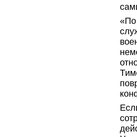
сам
«По
слу
вое
нем
отн
Тим
пов
кон
Есл
сот
дейс