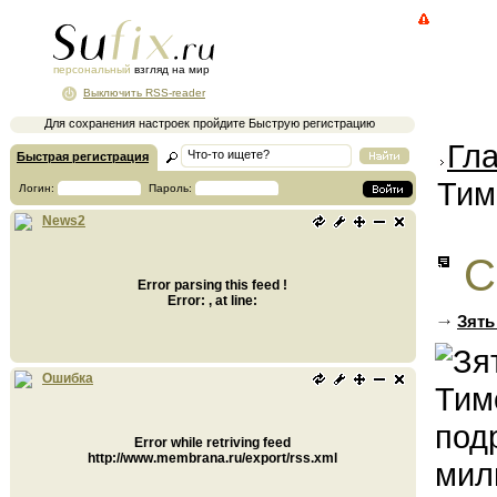
персональный
взгляд на мир
Выключить RSS-reader
Для сохранения настроек пройдите Быструю регистрацию
Гл
Быстрая регистрация
Тим
Логин:
Пароль:
News2
С
Error parsing this feed !
Error: , at line:
Зять
Ошибка
Error while retriving feed
http://www.membrana.ru/export/rss.xml