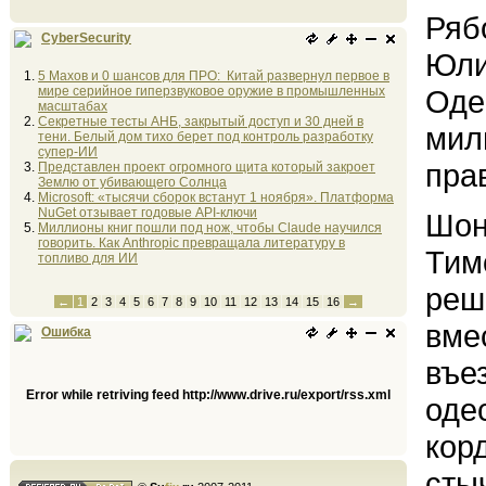
Ряб
CyberSecurity
Юли
5 Махов и 0 шансов для ПРО: Китай развернул первое в
мире серийное гиперзвуковое оружие в промышленных
Оде
масштабах
Секретные тесты АНБ, закрытый доступ и 30 дней в
мил
тени. Белый дом тихо берет под контроль разработку
супер-ИИ
пра
Представлен проект огромного щита который закроет
Землю от убивающего Солнца
Microsoft: «тысячи сборок встанут 1 ноября». Платформа
NuGet отзывает годовые API-ключи
Шон
Миллионы книг пошли под нож, чтобы Claude научился
говорить. Как Anthropic превращала литературу в
Тим
топливо для ИИ
реш
←
1
2
3
4
5
6
7
8
9
10
11
12
13
14
15
16
→
вме
Ошибка
въе
Error while retriving feed http://www.drive.ru/export/rss.xml
оде
кор
сты