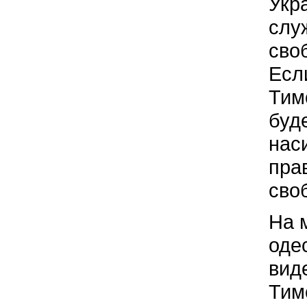
Укр
слу
сво
Есл
Тим
буде
нас
пра
своб
На 
оде
вид
Тим