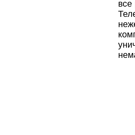
все
Тел
неж
ком
уни
нем