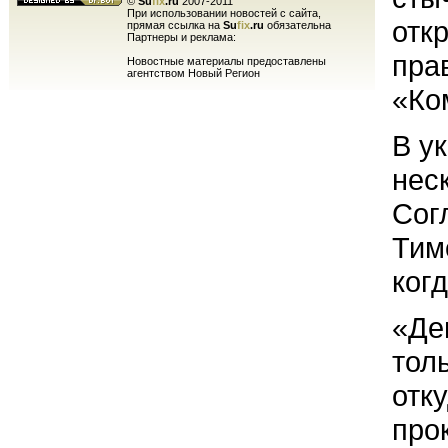
©
Su
fix
.ru
2007-2011
При использовании новостей с сайта,
отк
прямая ссылка на
Su
fix
.ru
обязательна
Партнеры и реклама:
пра
Новостные материалы предоставлены
агентством Новый Регион
«Ко
В у
нес
Согл
Тим
ког
«Де
толь
отк
про