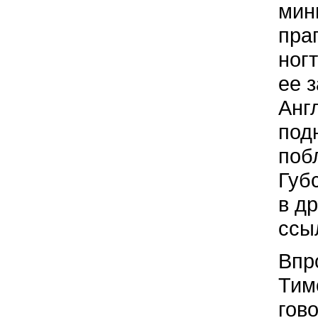
мин
пра
ног
ее з
Анг
под
поб
Губ
в др
ссы
Впр
Тим
гов