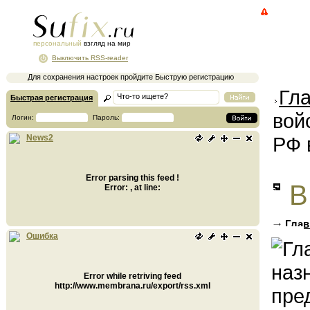
персональный
взгляд на мир
Выключить RSS-reader
Для сохранения настроек пройдите Быструю регистрацию
Гл
Быстрая регистрация
вой
Логин:
Пароль:
РФ 
News2
Error parsing this feed !
В
Error: , at line:
Глав
НАТО
Ошибка
Error while retriving feed
http://www.membrana.ru/export/rss.xml