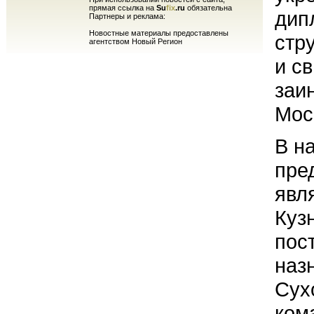
прямая ссылка на
Su
fix
.ru
обязательна
дип
Партнеры и реклама:
Новостные материалы предоставлены
стр
агентством Новый Регион
и с
заи
Мос
В н
пре
явл
Куз
пос
наз
Сух
ком