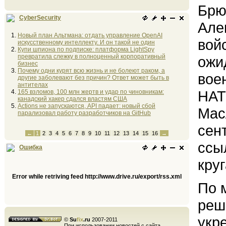
Брю
CyberSecurity
Але
Новый план Альтмана: отдать управление OpenAI
вой
искусственному интеллекту. И он такой не один
Купи шпиона по подписке: платформа LightSpy
превратила слежку в полноценный корпоративный
ожи
бизнес
Почему одни курят всю жизнь и не болеют раком, а
вое
другие заболевают без причин? Ответ может быть в
антителах
НАТ
165 взломов, 100 млн жертв и удар по чиновникам:
канадский хакер сдался властям США
Actions не запускаются, API падает: новый сбой
Мас
парализовал работу разработчиков на GitHub
сен
←
1
2
3
4
5
6
7
8
9
10
11
12
13
14
15
16
→
ссы
Ошибка
круг
Error while retriving feed http://www.drive.ru/export/rss.xml
По 
реш
укр
©
Su
fix
.ru
2007-2011
При использовании новостей с сайта,