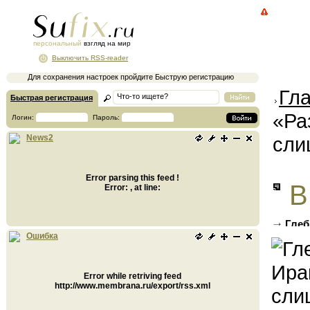
персональный
взгляд на мир
Выключить RSS-reader
Для сохранения настроек пройдите Быструю регистрацию
Гл
Быстрая регистрация
«Ра
Логин:
Пароль:
сли
News2
Error parsing this feed !
В
Error: , at line:
Глеб
неравн
Ошибка
Error while retriving feed
http://www.membrana.ru/export/rss.xml