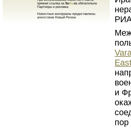
прямая ссылка на
Su
fix
.ru
обязательна
нер
Партнеры и реклама:
Новостные материалы предоставлены
РИА
агентством Новый Регион
Меж
пол
Var
Eas
нап
вое
и Ф
ока
сое
пор