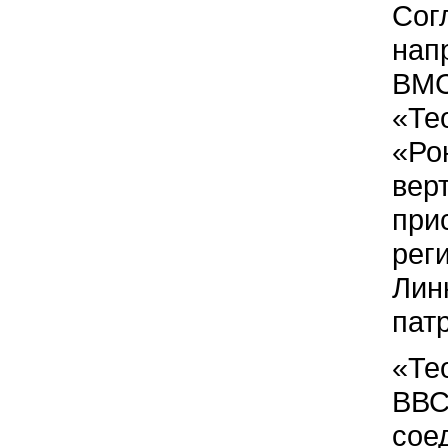
Сог
нап
ВМС
«Те
«Ро
вер
при
рег
Лин
пат
«Те
ВВС
сое