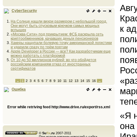
Авг
CyberSecurity
Кра
На Солнце нашли вихри размером с небольшой город.
Они могут быть спусковым крючком самых мощных
к а
вспышек
«Москва-Сити» под прикрытием: ФСБ раскрыла сеть
пол
криптообменников, качавших деньги пенсионеров
Хакеры нащупали болевую точку американской логистики
пол
и ударили сразу по трём портам
Apple Developer в России — все? Как разработчикам еще
можно работать с платформой
поя
От 10 до 50 миллионов рублей: во что обойдется
российским компаниям отказ от иностранных
Рос
сертификатов
«ра
←
1
2
3
4
5
6
7
8
9
10
11
12
13
14
15
16
→
мар
Ошибка
теп
Error while retriving feed http://www.drive.ru/export/rss.xml
«Я 
она
©
Su
fix
.ru
2007-2011
Ира
При использовании новостей с сайта,