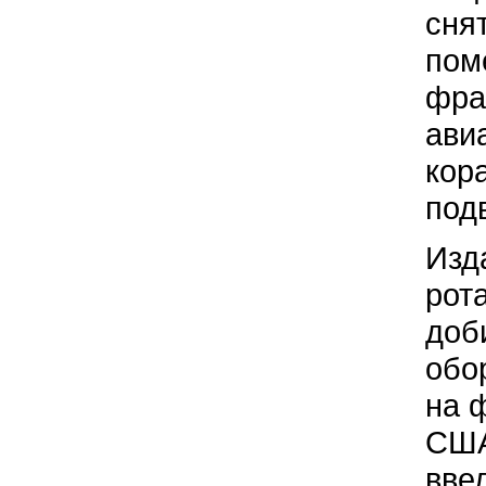
сня
пом
фра
ави
кор
под
Изд
рот
доб
обо
на 
США
вве