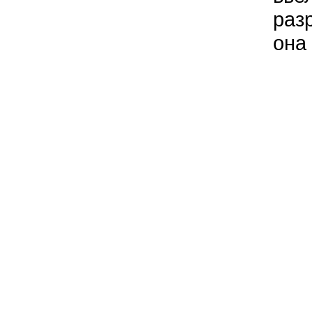
раз
она