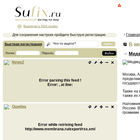
персональный
взгляд на мир
Выключить RSS-reader
Главна
Для сохранения настроек пройдите Быструю регистрацию
В ми
Быстрая регистрация
Медв
Логин:
Пароль:
News2
Москва, А
пределам
Error parsing this feed !
государс
Error: , at line:
Также на
также их 
Напомним
Ошибка
Россию. 
громкими 
Error while retriving feed
http://www.membrana.ru/export/rss.xml