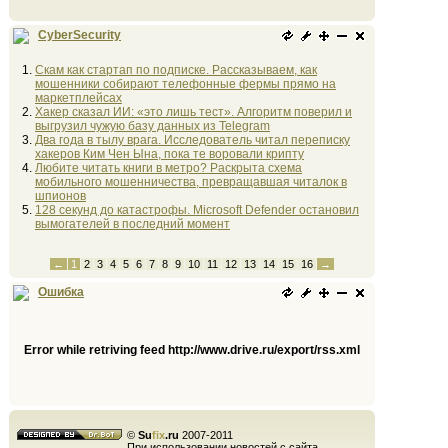
CyberSecurity
Скам как стартап по подписке. Рассказываем, как
мошенники собирают телефонные фермы прямо на
маркетплейсах
Хакер сказал ИИ: «это лишь тест». Алгоритм поверил и
выгрузил чужую базу данных из Telegram
Два года в тылу врага. Исследователь читал переписку
хакеров Ким Чен Ына, пока те воровали крипту
Любите читать книги в метро? Раскрыта схема
мобильного мошенничества, превращавшая читалок в
шпионов
128 секунд до катастрофы. Microsoft Defender остановил
вымогателей в последний момент
←
1
2
3
4
5
6
7
8
9
10
11
12
13
14
15
16
→
Ошибка
Error while retriving feed http://www.drive.ru/export/rss.xml
©
Su
fix
.ru
2007-2011
При использовании новостей с сайта,