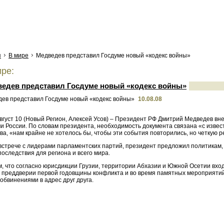
я
В мире
Медведев представил Госдуме новый «кодекс войны»
ре:
едев представил Госдуме новый «кодекс войны»
10.08.08
вгуст 10 (Новый Регион, Алексей Усов) – Президент РФ Дмитрий Медведев вн
и России. По словам президента, необходимость документа связана «с изве
тва, «нам крайне не хотелось бы, чтобы эти события повторились, но четку
 встрече с лидерами парламентских партий, президент предложил политикам,
последствия для региона и всего мира.
, что согласно юрисдикции Грузии, территории Абхазии и Южной Осетии вход
В преддверии первой годовщины конфликта и во время памятных мероприяти
обвинениями в адрес друг друга.