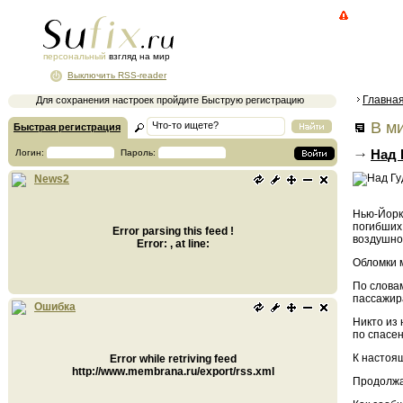
персональный
взгляд на мир
Выключить RSS-reader
Главна
Для сохранения настроек пройдите Быструю регистрацию
В ми
Быстрая регистрация
Над 
Логин:
Пароль:
News2
Нью-Йорк,
погибших
Error parsing this feed !
воздушно
Error: , at line:
Обломки м
По словам
пассажира
Ошибка
Никто из 
по спасе
К настоящ
Error while retriving feed
http://www.membrana.ru/export/rss.xml
Продолжа