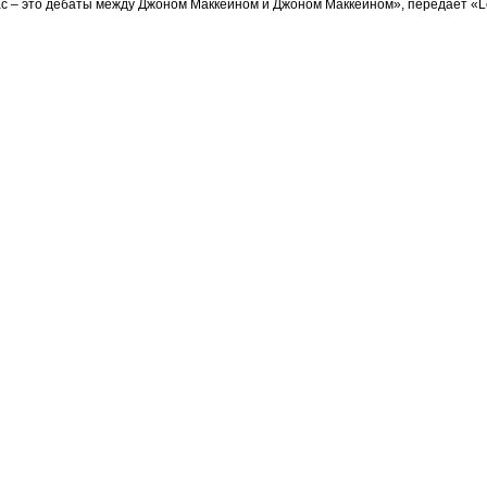
ас – это дебаты между Джоном Маккейном и Джоном Маккейном», передает «Le