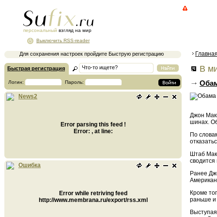
персональный
взгляд на мир
Выключить RSS-reader
Главна
Для сохранения настроек пройдите Быструю регистрацию
В ми
Быстрая регистрация
Обам
Логин:
Пароль:
News2
Джон Макк
шинах. О
Error parsing this feed !
Error: , at line:
По слова
отказать
Штаб Мак
сводится
Ошибка
Ранее Дж
Американ
Кроме то
Error while retriving feed
раньше и
http://www.membrana.ru/export/rss.xml
Выступая