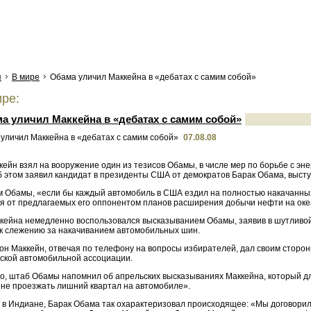
я
В мире
Обама уличил Маккейна в «дебатах с самим собой»
ре:
а уличил Маккейна в «дебатах с самим собой»
07.08.08
ейн взял на вооружение один из тезисов Обамы, в числе мер по борьбе с эн
б этом заявил кандидат в президенты США от демократов Барак Обама, высту
м Обамы, «если бы каждый автомобиль в США ездил на полностью накачанных
ся от предлагаемых его оппонентом планов расширения добычи нефти на ок
кейна немедленно воспользовался высказыванием Обамы, заявив в шутливой
 к слежению за накачиванием автомобильных шин.
он Маккейн, отвечая по телефону на вопросы избирателей, дал своим сторон
ской автомобильной ассоциации.
го, штаб Обамы напомнил об апрельских высказываниях Маккейна, который дл
 не проезжать лишний квартал на автомобиле».
 в Индиане, Барак Обама так охарактеризовал происходящее: «Мы договорили