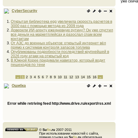
уже сейч
CyberSecurity
Открытая библиотека egg увеличила скорость расчетов в
3000 раз с помощью метода из 2009 года
Доверили ИИ-агенту ежедневную рутину? Он уже спустил
все деньги на маркетплейсах и разослал спам всем
контактам
От АЗС до военных объектов: открытый интернет вёл
прямо к системам контроля запасов топлива
Опубликованы подробности последствий крупнейшей в
2026 году атаки на открытый код
В Южной Корее придумали навигатор, который водит
пешеходов по тени
←
1
2
3
4
5
6
7
8
9
10
11
12
13
14
15
16
→
Ошибка
Error while retriving feed http://www.drive.ru/export/rss.xml
©
Su
fix
.ru
2007-2011
При использовании новостей с сайта,
прямая ссылка на
Su
fix
.ru
обязательна