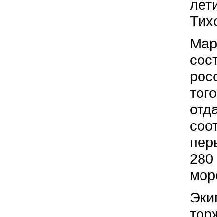
лет
Тих
Мар
сос
рос
тог
отд
соо
пер
280
мор
Эки
тор