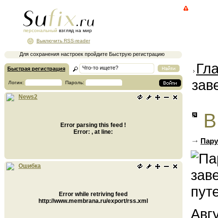
персональный
взгляд на мир
Выключить RSS-reader
Для сохранения настроек пройдите Быструю регистрацию
Гл
Быстрая регистрация
зав
Логин:
Пароль:
News2
В
Error parsing this feed !
Error: , at line:
Пару
Ошибка
Error while retriving feed
http://www.membrana.ru/export/rss.xml
Авг