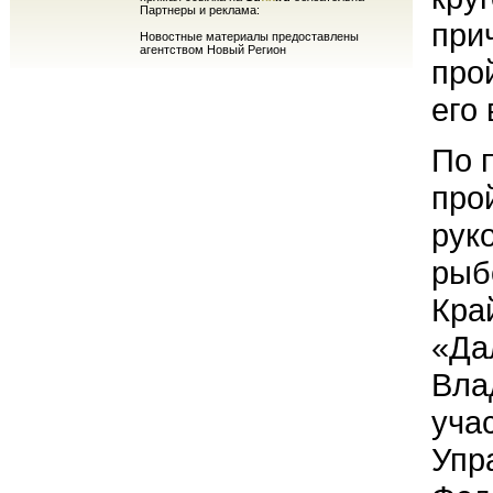
Партнеры и реклама:
при
Новостные материалы предоставлены
агентством Новый Регион
про
его 
По 
про
рук
рыб
Кра
«Да
Вла
уча
Упр