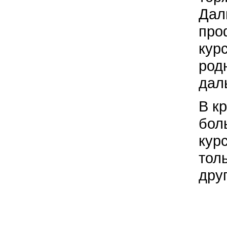
Дал
про
кур
род
дал
В к
бол
кур
тол
дру