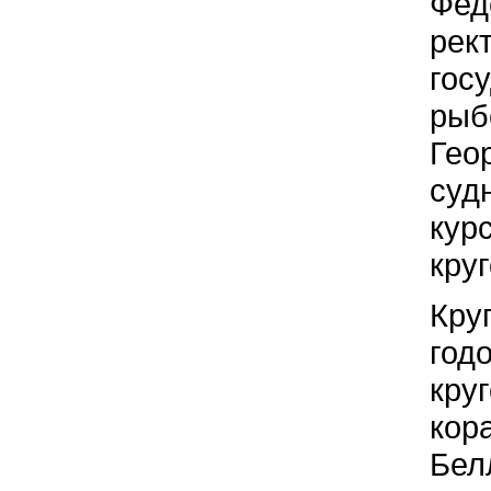
Фед
рек
гос
рыб
Гео
суд
кур
кру
Кру
год
кру
кор
Бел