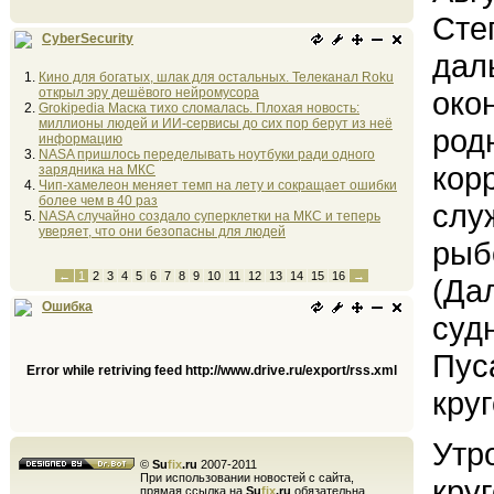
Сте
CyberSecurity
дал
Кино для богатых, шлак для остальных. Телеканал Roku
открыл эру дешёвого нейромусора
око
Grokipedia Маска тихо сломалась. Плохая новость:
миллионы людей и ИИ-сервисы до сих пор берут из неё
род
информацию
NASA пришлось переделывать ноутбуки ради одного
кор
зарядника на МКС
Чип-хамелеон меняет темп на лету и сокращает ошибки
более чем в 40 раз
слу
NASA случайно создало суперклетки на МКС и теперь
уверяет, что они безопасны для людей
рыб
←
1
2
3
4
5
6
7
8
9
10
11
12
13
14
15
16
→
(Да
Ошибка
суд
Пус
Error while retriving feed http://www.drive.ru/export/rss.xml
кру
Утр
©
Su
fix
.ru
2007-2011
При использовании новостей с сайта,
кру
прямая ссылка на
Su
fix
.ru
обязательна