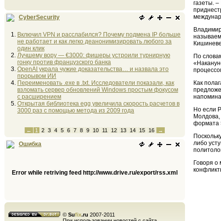
газеты. –
приднест
междунар
CyberSecurity
Владимир
Включил VPN и расслабился? Почему подмена IP больше
называем
не работает и как легко деанонимизировать любого за
Кишиневе
один клик
Лучшему вору — €3000: фишеры устроили турнирную
По слова
гонку против французского банка
«Наканун
OpenAI украла чужие доказательства… и назвала это
процессом
прорывом ИИ
Переименовать .exe в .txt. Исследователи показали, как
Как полаг
взломать сервер обновлений Windows простым фокусом
предложен
с расширением
напоминае
Открытая библиотека egg увеличила скорость расчетов в
Но если 
3000 раз с помощью метода из 2009 года
Молдова,
формата 
←
1
2
3
4
5
6
7
8
9
10
11
12
13
14
15
16
→
Поскольку
либо уст
Ошибка
политолог
Говоря о 
конфликт
Error while retriving feed http://www.drive.ru/export/rss.xml
©
Su
fix
.ru
2007-2011
При использовании новостей с сайта,