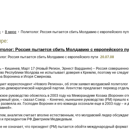
я
В мире
Политолог: Россия пытается сбить Молдавию с европейского пут
ре:
толог: Россия пытается сбить Молдавию с европейского пу
20.07.08
 – Кишинев, Март 17 (Новый Регион, Эрнест Варданян) – Россия совершенно 
тво Республики Молдова не испытывает доверия к Кремлю, поэтому не следу
а Воронина и Игоря Смирнова.
щает корреспондент «Нового Региона», об этом заявил молдавский политолог
ско-демократической народной партии. Агентство предлагает перевод отдел
ское руководство обожглось в 2003 году на Меморандуме Козака (Воронин от
ужный урок, – сказал Сокор. – Конечно, нынешнее руководство (РМ) пришло 
 развеяла их. Господин Воронин и его команда осознали еще в 2003 году – и д
авией».
 тем, аналитик считает вполне естественным, что молдавский лидер обсужда
 и президентом РФ Дмитрием Медведевым.
се не означает, что президент (РМ) пытается обойти международный формат 