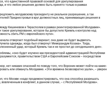
ссе, что единственной правовой основой для урегулирования
а, и что любое решение должно быть принято только в рамках
редложить молдавскому президенту не реальное разрешение, а так
ителей Приднестровья в круг должностных лиц, принимающих решения в
 между Кишиневом и Тирасполем в рамках реинтегрированной Молдавии».
 такое урегулирование, которое бы допустило Кремль к контролю над
жность сбить РМ с европейского пути».
о начала отвергает подобный вариант, она даже не будет выдвигать
лучила однажды, когда был отвергнут Меморандум Козака». Тогда,
олезненный удар, который Кремль так и не простил до сегодняшнего дня».
облемы, «оно будет изучено как президентской администрацией Республики
, разумеется, правительством США и Европейским Союзом – посредством
кор, нет никаких опасений по поводу того, что Воронин может пойти на какие-
ровать или обмануть Молдавию. «Эти времена безвозвратно ушли», – уверен
ил, что Москве «надо продемонстрировать, что она способна разрешать
вовлеченным в конфликт, в данном случае, – с Республикой Молдова».