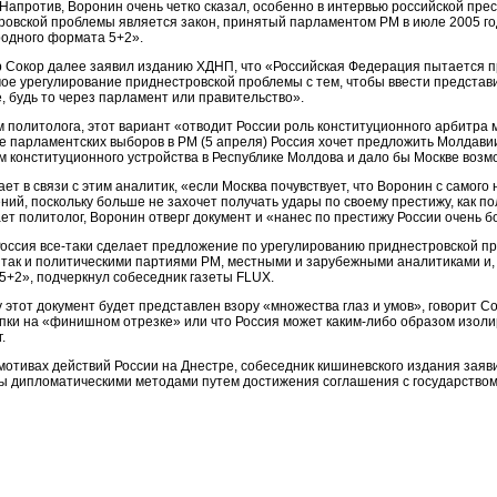
 Напротив, Воронин очень четко сказал, особенно в интервью российской пре
ровской проблемы является закон, принятый парламентом РМ в июле 2005 год
одного формата 5+2».
 Сокор далее заявил изданию ХДНП, что «Российская Федерация пытается п
ое урегулирование приднестровской проблемы с тем, чтобы ввести представ
, будь то через парламент или правительство».
м политолога, этот вариант «отводит России роль конституционного арбитра
е парламентских выборов в РМ (5 апреля) Россия хочет предложить Молдавии
 конституционного устройства в Республике Молдова и дало бы Москве возмо
ает в связи с этим аналитик, «если Москва почувствует, что Воронин с самог
ий, поскольку больше не захочет получать удары по своему престижу, как по
т политолог, Воронин отверг документ и «нанес по престижу России очень б
Россия все-таки сделает предложение по урегулированию приднестровской пр
 так и политическими партиями РМ, местными и зарубежными аналитиками и
5+2», подчеркнул собеседник газеты FLUX.
 этот документ будет представлен взору «множества глаз и умов», говорит Со
упки на «финишном отрезке» или что Россия может каким-либо образом изоли
.
мотивах действий России на Днестре, собеседник кишиневского издания заяв
ы дипломатическими методами путем достижения соглашения с государством, 