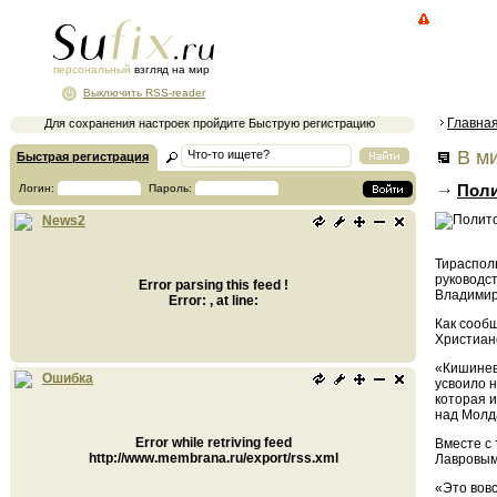
персональный
взгляд на мир
Выключить RSS-reader
Главна
Для сохранения настроек пройдите Быструю регистрацию
В ми
Быстрая регистрация
Поли
Логин:
Пароль:
News2
Тирасполь
руководс
Error parsing this feed !
Владимир
Error: , at line:
Как сооб
Христиан
«Кишинев
Ошибка
усвоило н
которая и
над Молд
Error while retriving feed
Вместе с
http://www.membrana.ru/export/rss.xml
Лавровым
«Это вов