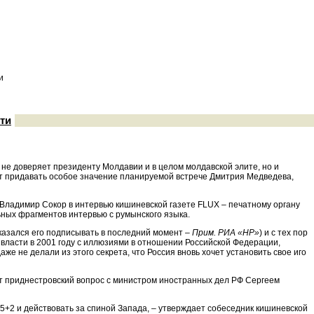
и
ти
не доверяет президенту Молдавии и в целом молдавской элите, но и
ет придавать особое значение планируемой встрече Дмитрия Медведева,
 Владимир Сокор в интервью кишиневской газете FLUX – печатному органу
ьных фрагментов интервью с румынского языка.
казался его подписывать в последний момент –
Прим. РИА «НР»
) и с тех пор
к власти в 2001 году с иллюзиями в отношении Российской Федерации,
аже не делали из этого секрета, что Россия вновь хочет установить свое иго
ет приднестровский вопрос с министром иностранных дел РФ Сергеем
5+2 и действовать за спиной Запада, – утверждает собеседник кишиневской