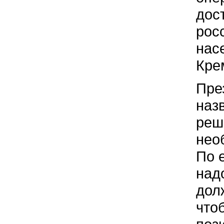
дос
рос
нас
Кре
Пре
наз
реш
нео
По 
над
дол
что