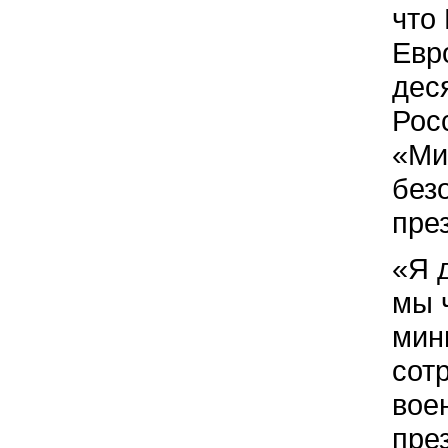
что
Евр
дес
Рос
«Ми
без
пре
«Я 
мы 
мин
сот
вое
пре