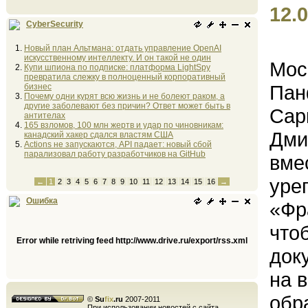
12.0
CyberSecurity
Новый план Альтмана: отдать управление OpenAI
искусственному интеллекту. И он такой не один
Мос
Купи шпиона по подписке: платформа LightSpy
превратила слежку в полноценный корпоративный
Пан
бизнес
Почему одни курят всю жизнь и не болеют раком, а
другие заболевают без причин? Ответ может быть в
Сар
антителах
165 взломов, 100 млн жертв и удар по чиновникам:
Дми
канадский хакер сдался властям США
Actions не запускаются, API падает: новый сбой
парализовал работу разработчиков на GitHub
вме
уре
←
1
2
3
4
5
6
7
8
9
10
11
12
13
14
15
16
→
Ошибка
«Фр
что
Error while retriving feed http://www.drive.ru/export/rss.xml
док
на 
обр
©
Su
fix
.ru
2007-2011
При использовании новостей с сайта,