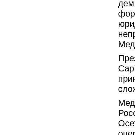
дем
фор
юри
неп
Мед
Пре
Сарк
при
сло
Мед
Рос
Осе
опе