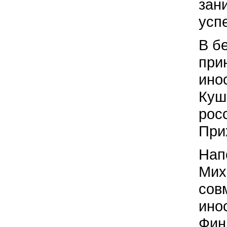
зан
усп
В б
при
ино
Куш
рос
При
Нап
Мих
сов
ино
Фин