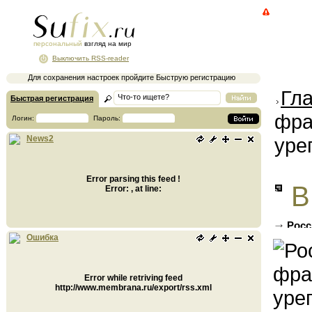
персональный
взгляд на мир
Выключить RSS-reader
Для сохранения настроек пройдите Быструю регистрацию
Гл
Быстрая регистрация
фра
Логин:
Пароль:
уре
News2
Error parsing this feed !
В
Error: , at line:
Росс
Южной 
Ошибка
Error while retriving feed
http://www.membrana.ru/export/rss.xml