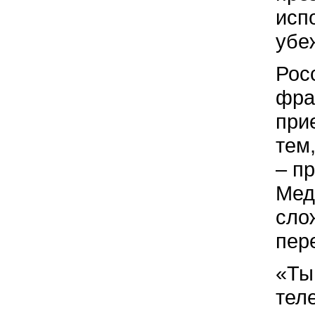
исп
убе
Рос
фра
при
тем,
– п
Мед
сло
пер
«Ты
теле