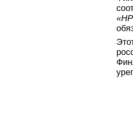
соо
«НР
обя
Это
рос
Фин
уре