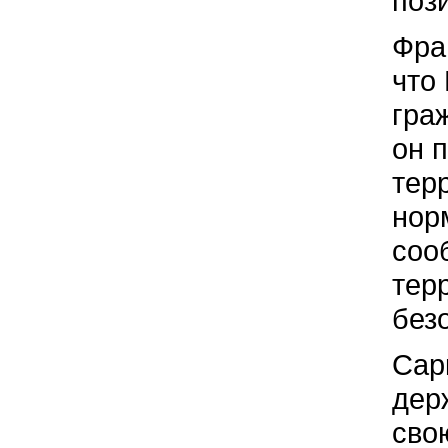
поз
Фра
что
гра
он 
тер
нор
соо
тер
без
Сар
дер
сво