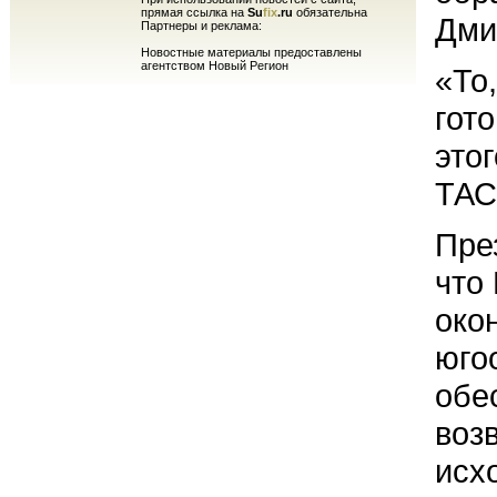
прямая ссылка на
Su
fix
.ru
обязательна
Дми
Партнеры и реклама:
Новостные материалы предоставлены
агентством Новый Регион
«То
гот
это
ТАС
Пре
что
око
юго
обе
воз
исх