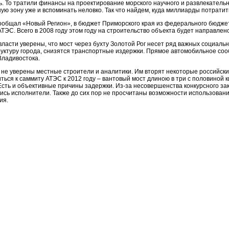
. То тратили финансы на проектирование морского научного и развлекательно
ую зону уже и вспоминать неловко. Так что найдем, куда миллиарды потратит
сообщал «Новый Регион», в бюджет Приморского края из федерального бюджет
ТЭС. Всего в 2008 году этом году на строительство объекта будет направлено
власти уверены, что мост через бухту Золотой Рог несет ряд важных социал
уктуру города, снизятся транспортные издержки. Прямое автомобильное сооб
Владивостока.
 не уверены местные строители и аналитики. Им вторят некоторые российски
ться к саммиту АТЭС к 2012 году – вантовый мост длиною в три с половиной к
 Есть и объективные причины задержки. Из-за несовершенства конкурсного з
сь исполнители. Также до сих пор не просчитаны возможности использования
ия.