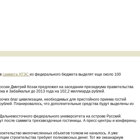
ов
саммита АТЭС
из федерального бюджета выделят еще около 100
России Дмитрий Козак предложил на заседании президиума правительства
а и Забайкалья до 2013 года на 102,2 миллиарда рублей.
 прочих благ цивилизации, необходимых для пристойного приема гостей
 рублей. Планировалось, что дополнительные средства будут выделены из
 Дальневосточного федерального университета на острове Русский.
ут после саммита трехзвездочные гостиницы. А пресс-центры и конференц-
роительство многочисленных объектов толком не началось. А уже
пции строительства требуют полновесных денег. Тот же океанариум