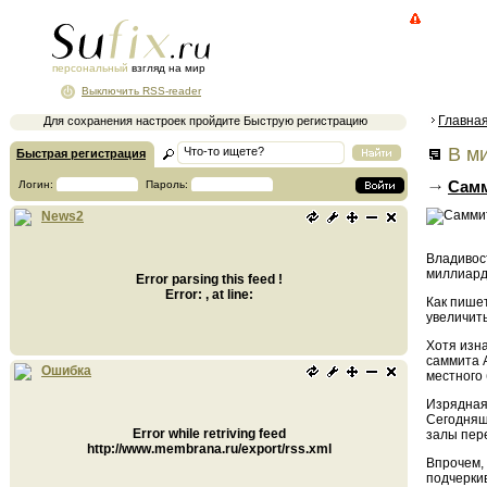
персональный
взгляд на мир
Выключить RSS-reader
Главна
Для сохранения настроек пройдите Быструю регистрацию
В ми
Быстрая регистрация
Самм
Логин:
Пароль:
News2
Владивост
миллиард
Error parsing this feed !
Error: , at line:
Как пише
увеличит
Хотя изна
саммита 
Ошибка
местного
Изрядная 
Сегодняш
Error while retriving feed
залы пер
http://www.membrana.ru/export/rss.xml
Впрочем, 
подчерки