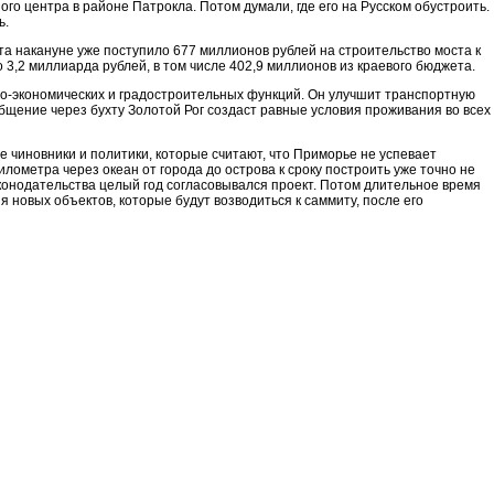
го центра в районе Патрокла. Потом думали, где его на Русском обустроить.
ь.
а накануне уже поступило 677 миллионов рублей на строительство моста к
 3,2 миллиарда рублей, в том числе 402,9 миллионов из краевого бюджета.
ьно-экономических и градостроительных функций. Он улучшит транспортную
щение через бухту Золотой Рог создаст равные условия проживания во всех
е чиновники и политики, которые считают, что Приморье не успевает
илометра через океан от города до острова к сроку построить уже точно не
аконодательства целый год согласовывался проект. Потом длительное время
 новых объектов, которые будут возводиться к саммиту, после его