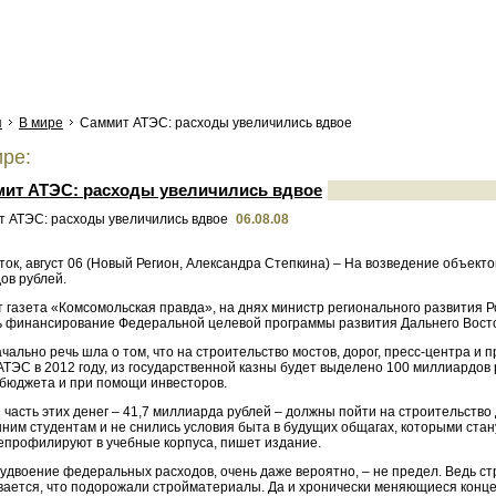
я
В мире
Саммит АТЭС: расходы увеличились вдвое
ре:
ит АТЭС: расходы увеличились вдвое
06.08.08
ок, август 06 (Новый Регион, Александра Степкина) – На возведение объект
ов рублей.
т газета «Комсомольская правда», на днях министр регионального развития 
ь финансирование Федеральной целевой программы развития Дальнего Восток
чально речь шла о том, что на строительство мостов, дорог, пресс-центра и
АТЭС в 2012 году, из государственной казны будет выделено 100 миллиардов
 бюджета и при помощи инвесторов.
часть этих денег – 41,7 миллиарда рублей – должны пойти на строительство
ним студентам и не снились условия быта в будущих общагах, которыми стан
епрофилируют в учебные корпуса, пишет издание.
удвоение федеральных расходов, очень даже вероятно, – не предел. Ведь ст
вается, что подорожали стройматериалы. Да и хронически меняющиеся конце