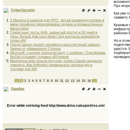
вспомнить
Про игорн
CyberSecurity
Как уже 
саммиту А
5 Махов и 0 шансов для ПРО: Китай развернул первое в
мире серийное гиперзвуковое оружие в промышленных
Краевые 
масштабах
инфрастр
Секретные тесты АНБ, закрытый доступ и 30 дней в
районах 
тени. Белый дом тихо берет под контроль разработку
супер-ИИ
Но в этом
Представлен проект огромного щита который закроет
подготови
Землю от убивающего Солнца
удастся.
Microsoft: «тысячи сборок встанут 1 ноября». Платформа
подбирали
NuGet отзывает годовые API-ключи
проведен
Миллионы книг пошли под нож, чтобы Claude научился
говорить. Как Anthropic превращала литературу в
топливо для ИИ
←
1
2
3
4
5
6
7
8
9
10
11
12
13
14
15
16
→
Ошибка
Error while retriving feed http://www.drive.ru/export/rss.xml