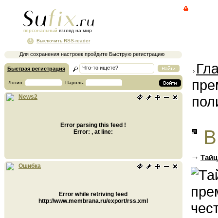
персональный
взгляд на мир
Выключить RSS-reader
Для сохранения настроек пройдите Быструю регистрацию
Гл
Быстрая регистрация
пре
Логин:
Пароль:
пол
News2
Error parsing this feed !
В
Error: , at line:
Тайц
Ошибка
Error while retriving feed
http://www.membrana.ru/export/rss.xml