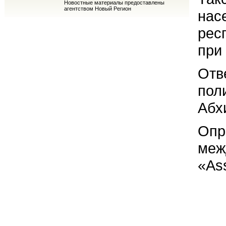
Новостные материалы предоставлены
агентством Новый Регион
нас
рес
при
Отв
пол
Абх
Опр
меж
«Ass