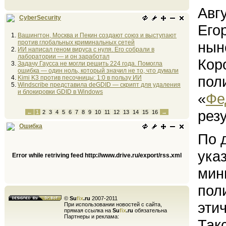
Авг
CyberSecurity
Его
Вашингтон, Москва и Пекин создают союз и выступают
против глобальных криминальных сетей
нын
ИИ написал геном вируса с нуля. Его собрали в
лаборатории — и он заработал
Кор
Задачу Гаусса не могли решить 224 года. Помогла
ошибка — один ноль, который значил не то, что думали
пол
Kimi K3 против песочницы: 1:0 в пользу ИИ
Windscribe представила deGDID — скрипт для удаления
и блокировки GDID в Windows
«
Фе
рез
←
1
2
3
4
5
6
7
8
9
10
11
12
13
14
15
16
→
Ошибка
По 
ука
Error while retriving feed http://www.drive.ru/export/rss.xml
мин
пол
©
Su
fix
.ru
2007-2011
эти
При использовании новостей с сайта,
прямая ссылка на
Su
fix
.ru
обязательна
Партнеры и реклама:
Так