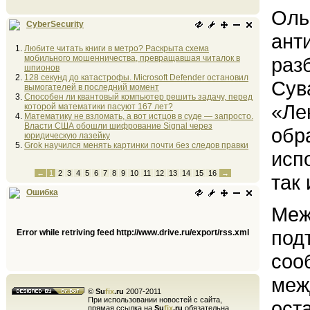
Оль
CyberSecurity
ант
Любите читать книги в метро? Раскрыта схема
мобильного мошенничества, превращавшая читалок в
раз
шпионов
128 секунд до катастрофы. Microsoft Defender остановил
Сув
вымогателей в последний момент
Способен ли квантовый компьютер решить задачу, перед
«Ле
которой математики пасуют 167 лет?
Математику не взломать, а вот истцов в суде — запросто.
Власти США обошли шифрование Signal через
обр
юридическую лазейку
Grok научился менять картинки почти без следов правки
исп
←
1
2
3
4
5
6
7
8
9
10
11
12
13
14
15
16
→
так
Ошибка
Меж
под
Error while retriving feed http://www.drive.ru/export/rss.xml
соо
меж
©
Su
fix
.ru
2007-2011
При использовании новостей с сайта,
ост
прямая ссылка на
Su
fix
.ru
обязательна