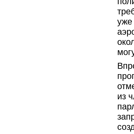
пол
тре
уже
аэро
око
мог
Впр
про
отм
из 
пар
зап
соз