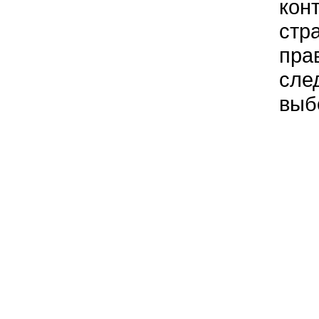
кон
стр
пра
сле
выб