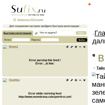
персональный
взгляд на мир
Выключить RSS-reader
Для сохранения настроек пройдите Быструю регистрацию
Гл
Быстрая регистрация
дал
Логин:
Пароль:
News2
В
Error parsing this feed !
Error: , at line:
Тайс
Ошибка
Error while retriving feed
http://www.membrana.ru/export/rss.xml