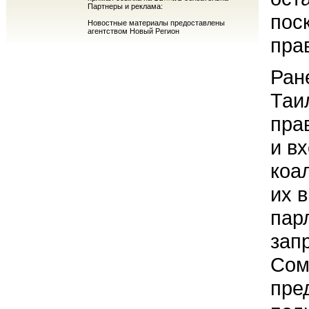
Партнеры и реклама:
пос
Новостные материалы предоставлены
агентством Новый Регион
пра
Ран
Таи
пра
и в
коа
их 
пар
зап
Сом
пре