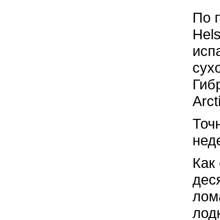
По 
Hels
исп
сух
Гиб
Arct
Точ
неде
Как
дес
лом
лод