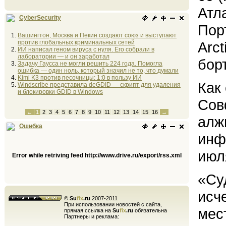
Атл
CyberSecurity
Пор
Вашингтон, Москва и Пекин создают союз и выступают
против глобальных криминальных сетей
Arc
ИИ написал геном вируса с нуля. Его собрали в
лаборатории — и он заработал
борт
Задачу Гаусса не могли решить 224 года. Помогла
ошибка — один ноль, который значил не то, что думали
Kimi K3 против песочницы: 1:0 в пользу ИИ
Как
Windscribe представила deGDID — скрипт для удаления
и блокировки GDID в Windows
Сов
←
1
2
3
4
5
6
7
8
9
10
11
12
13
14
15
16
→
алж
Ошибка
инф
июл
Error while retriving feed http://www.drive.ru/export/rss.xml
«Су
исче
©
Su
fix
.ru
2007-2011
При использовании новостей с сайта,
мес
прямая ссылка на
Su
fix
.ru
обязательна
Партнеры и реклама: