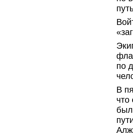
пут
Вой
«за
Эки
фла
по 
чел
В п
что 
был
пут
Алж