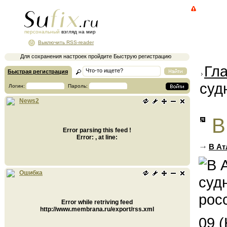
персональный
взгляд на мир
Выключить RSS-reader
Для сохранения настроек пройдите Быструю регистрацию
Гл
Быстрая регистрация
суд
Логин:
Пароль:
News2
В
Error parsing this feed !
Error: , at line:
В Ат
Ошибка
Error while retriving feed
http://www.membrana.ru/export/rss.xml
09 