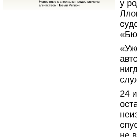
у р
Новостные материалы предоставлены
агентством Новый Регион
Лло
суд
«Бю
«Уж
авт
ниг
слу
24 
ост
неи
спу
не 