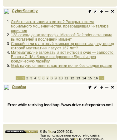
CyberSecurity
Любите читать книги в метро? Раскрыта схема
мобильного мошенничества, превращавшая читалок в
шпионов
128 секунд до катастрофы. Microsoft Defender остановил
вымогателей в последний момент
Способен ли квантовый компьютер решить задачу, перед
которой математики пасуют 167 лет?
Математику не взломать, а вот истцов в суде — запросто.
Власти США обошли шифрование Signal через
юридическую лазейку
Grok научился менять картинки почти без следов правки
←
1
2
3
4
5
6
7
8
9
10
11
12
13
14
15
16
→
Ошибка
Error while retriving feed http://www.drive.ru/export/rss.xml
©
Su
fix
.ru
2007-2011
При использовании новостей с сайта,
прямая ссылка на
Su
fix
.ru
обязательна