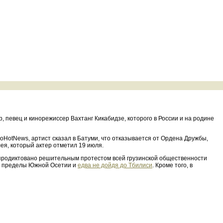
, певец и кинорежиссер Вахтанг Кикабидзе, которого в России и на родине
oHotNews, артист сказал в Батуми, что отказывается от Ордена Дружбы,
ея, который актер отметил 19 июля.
о продиктовано решительным протестом всей грузинской общественности
за пределы Южной Осетии и
едва не дойдя до Тбилиси
. Кроме того, в