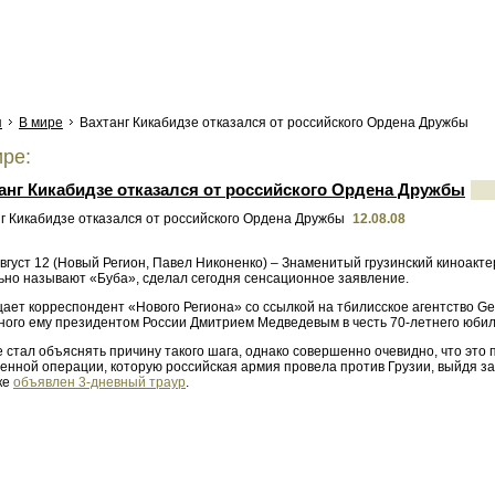
я
В мире
Вахтанг Кикабидзе отказался от российского Ордена Дружбы
ре:
анг Кикабидзе отказался от российского Ордена Дружбы
12.08.08
вгуст 12 (Новый Регион, Павел Никоненко) – Знаменитый грузинский киноактер
ьно называют «Буба», сделал сегодня сенсационное заявление.
ает корреспондент «Нового Региона» со ссылкой на тбилисское агентство Ge
ного ему президентом России Дмитрием Медведевым в честь 70-летнего юбил
е стал объяснять причину такого шага, однако совершенно очевидно, что эт
оенной операции, которую российская армия провела против Грузии, выйдя 
ке
объявлен 3-дневный траур
.