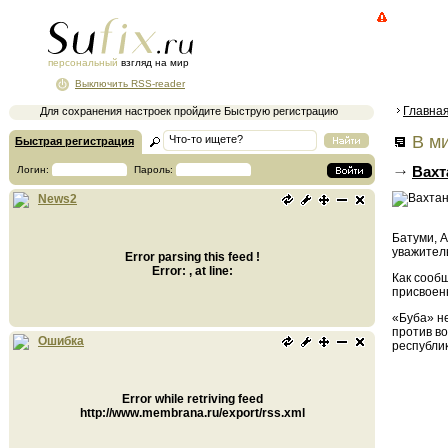
персональный
взгляд на мир
Выключить RSS-reader
Главна
Для сохранения настроек пройдите Быструю регистрацию
В ми
Быстрая регистрация
Вахт
Логин:
Пароль:
News2
Батуми, А
уважител
Error parsing this feed !
Error: , at line:
Как сообщ
присвоен
«Буба» н
против в
Ошибка
республи
Error while retriving feed
http://www.membrana.ru/export/rss.xml