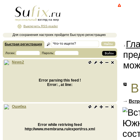
персональный
взгляд на мир
Выключить RSS-reader
Для сохранения настроек пройдите Быструю регистрацию
Гл
Быстрая регистрация
пре
Логин:
Пароль:
мож
News2
Error parsing this feed !
В
Error: , at line:
Встр
Ошибка
Error while retriving feed
http://www.membrana.ru/export/rss.xml