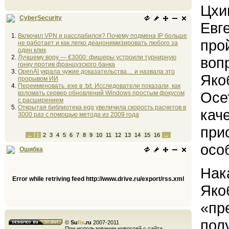
Цхи
CyberSecurity
Евг
Включил VPN и расслабился? Почему подмена IP больше
про
не работает и как легко деанонимизировать любого за
один клик
Лучшему вору — €3000: фишеры устроили турнирную
воп
гонку против французского банка
OpenAI украла чужие доказательства… и назвала это
Яко
прорывом ИИ
Переименовать .exe в .txt. Исследователи показали, как
Осе
взломать сервер обновлений Windows простым фокусом
с расширением
Открытая библиотека egg увеличила скорость расчетов в
кач
3000 раз с помощью метода из 2009 года
при
←
1
2
3
4
5
6
7
8
9
10
11
12
13
14
15
16
→
осо
Ошибка
Нак
Error while retriving feed http://www.drive.ru/export/rss.xml
Яко
«пр
полу
©
Su
fix
.ru
2007-2011
При использовании новостей с сайта,