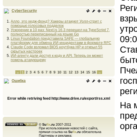
Рег
CyberSecurity
взр
Алло, это хедж-фонд? Хакеры атакуют Уолл-стрит с
помощью голосовых подделок
утр
Ускорение в 10 раз: Next.js 16.3 перешел на TypeScript 7,
полностью переписанный на языке Go
09:
Linux Foundation представила SAFE — глобальную
платформу для обмена ИИ-инцидентами в формате RFC
Ста
Claude Code взломал BIOS ноутбука HP и открыл 55
скрытых настроек
ИИ-агенту дали доступ к коду и API. Теперь он может
быт
помочь атакующему
Пче
←
1
2
3
4
5
6
7
8
9
10
11
12
13
14
15
16
→
гос
Ошибка
рег
Error while retriving feed http://www.drive.ru/export/rss.xml
На 
пре
орг
©
Su
fix
.ru
2007-2011
При использовании новостей с сайта,
прямая ссылка на
Su
fix
.ru
обязательна
Партнеры и реклама: