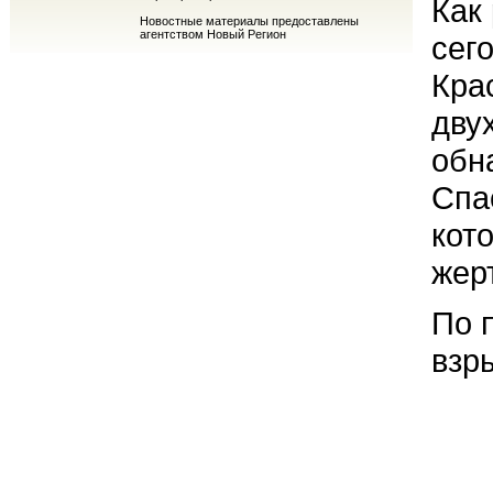
Как
Новостные материалы предоставлены
агентством Новый Регион
сег
Кра
дву
обн
Спа
кот
жер
По 
взры