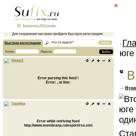
персональный
взгляд на мир
Выключить RSS-reader
Для сохранения настроек пройдите Быструю регистрацию
Гл
Быстрая регистрация
юге
Логин:
Пароль:
News2
В
Error parsing this feed !
Error: , at line:
Втор
Ошибка
Error while retriving feed
http://www.membrana.ru/export/rss.xml
Ста