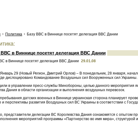
я
Политика
Базу ВВС в Виннице посетят делегация ВВС Дании
тика:
 ВВС в Виннице посетят делегация ВВС Дании
29.01.08
 Январь 29 (Новый Регион, Дмитрий Орлов) – В понедельник, 28 января, нач
 где дислоцировано Командование Воздушных сил Вооруженных сил Украины.
щили в управлении пресс-службы Минобороны, целью данного мероприятия 
тва Дания в области организации и выполнения воздушных перевозок.
 пребывания датских военных в Виннице украинская сторона планирует пров
е и перспективы развития Воздушных сил ВС Украины в соответствии с Госу
го, представители делегации ВС Королевства Дания ознакомятся с опытом п
ыполнения мероприятий программы «Партнерство во имя мира», структурой 