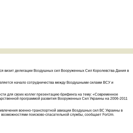
ался визит делегации Воздушных сил Вооруженных Сил Королевства Дания в
является начало сотрудничества между Воздушными силами ВСУ и
ести для своих коллег презентацию брифинга на тему: «Современное
дарственной программой развития Вооруженных Сил Украины на 2006-2011
ривлечения военно-транспортной авиации Воздушных сил ВС Украины в
и возможностями поисково-спасательной службы, сообщает ForUm.