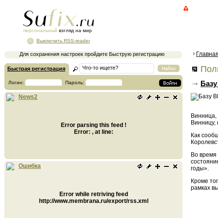
персональный
взгляд на мир
Выключить RSS-reader
Главна
Для сохранения настроек пройдите Быструю регистрацию
Поли
Быстрая регистрация
Базу
Логин:
Пароль:
News2
Винница,
Винницу,
Error parsing this feed !
Error: , at line:
Как сооб
Королевс
Во время
состояни
Ошибка
годы».
Кроме то
рамках в
Error while retriving feed
http://www.membrana.ru/export/rss.xml