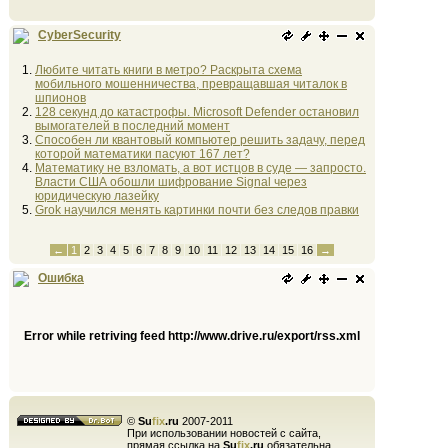
CyberSecurity
Любите читать книги в метро? Раскрыта схема
мобильного мошенничества, превращавшая читалок в
шпионов
128 секунд до катастрофы. Microsoft Defender остановил
вымогателей в последний момент
Способен ли квантовый компьютер решить задачу, перед
которой математики пасуют 167 лет?
Математику не взломать, а вот истцов в суде — запросто.
Власти США обошли шифрование Signal через
юридическую лазейку
Grok научился менять картинки почти без следов правки
←
1
2
3
4
5
6
7
8
9
10
11
12
13
14
15
16
→
Ошибка
Error while retriving feed http://www.drive.ru/export/rss.xml
©
Su
fix
.ru
2007-2011
При использовании новостей с сайта,
прямая ссылка на
Su
fix
.ru
обязательна