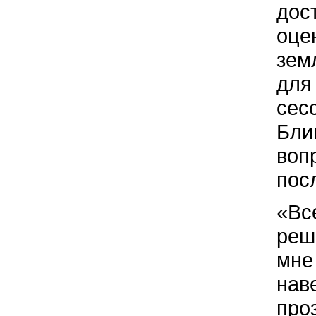
дос
оце
зем
для
сес
Бли
воп
пос
«Вс
реш
мне
нав
про