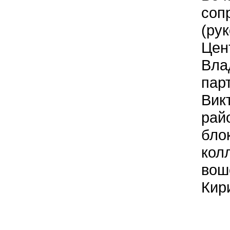
соп
(ру
Цен
Вла
пар
Вик
рай
бло
кол
вош
Кир