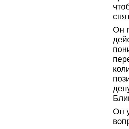
что
снят
Он 
дей
пон
пер
кол
поз
деп
Бли
Он 
воп