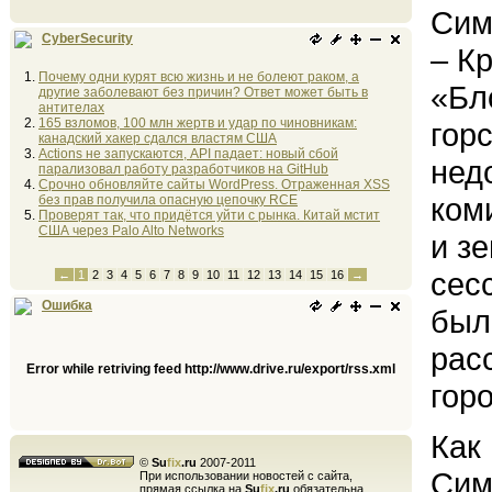
Сим
CyberSecurity
– К
Почему одни курят всю жизнь и не болеют раком, а
«Бл
другие заболевают без причин? Ответ может быть в
антителах
165 взломов, 100 млн жертв и удар по чиновникам:
гор
канадский хакер сдался властям США
Actions не запускаются, API падает: новый сбой
нед
парализовал работу разработчиков на GitHub
Срочно обновляйте сайты WordPress. Отраженная XSS
ком
без прав получила опасную цепочку RCE
Проверят так, что придётся уйти с рынка. Китай мстит
США через Palo Alto Networks
и з
сес
←
1
2
3
4
5
6
7
8
9
10
11
12
13
14
15
16
→
Ошибка
был
рас
Error while retriving feed http://www.drive.ru/export/rss.xml
гор
Как
©
Su
fix
.ru
2007-2011
Сим
При использовании новостей с сайта,
прямая ссылка на
Su
fix
.ru
обязательна