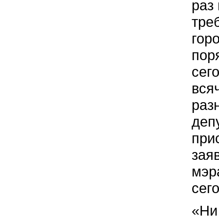
раз
тре
гор
пор
сег
вся
раз
деп
при
зая
мэр
сег
«Ни 