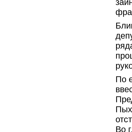
заи
фра
Бли
деп
ряд
про
рук
По 
вве
Пре
Пых
отс
Во 