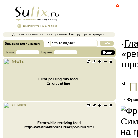
персональный
взгляд на мир
Выключить RSS-reader
Для сохранения настроек пройдите Быструю регистрацию
Гл
Быстрая регистрация
«ре
Логин:
Пароль:
гор
News2
Error parsing this feed !
П
Error: , at line:
Фрак
Ошибка
Error while retriving feed
http://www.membrana.ru/export/rss.xml