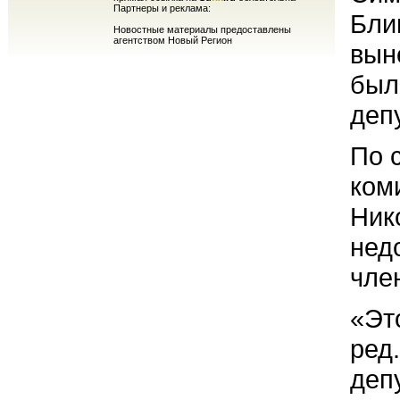
Партнеры и реклама:
Бли
Новостные материалы предоставлены
агентством Новый Регион
вын
был
деп
По 
ком
Ник
нед
чле
«Эт
ред
деп