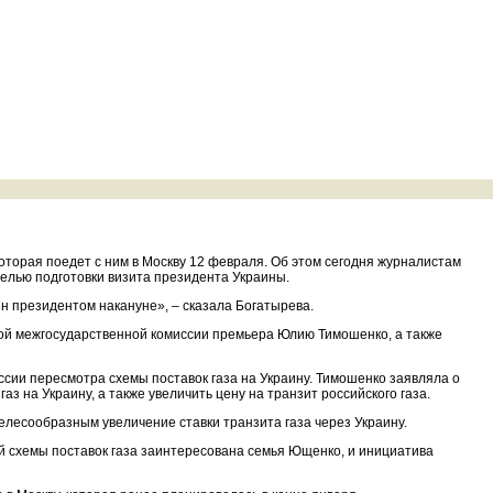
которая поедет с ним в Москву 12 февраля. Об этом сегодня журналистам
елью подготовки визита президента Украины.
н президентом накануне», – сказала Богатырева.
ской межгосударственной комиссии премьера Юлию Тимошенко, а также
ссии пересмотра схемы поставок газа на Украину. Тимошенко заявляла о
 на Украину, а также увеличить цену на транзит российского газа.
елесообразным увеличение ставки транзита газа через Украину.
й схемы поставок газа заинтересована семья Ющенко, и инициатива