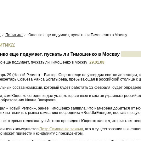
я
Политика
Ющенко еще подумает, пускать ли Тимошенко в Москву
тика:
ко еще подумает, пускать ли Тимошенко в Москву
29.01.08
арь 29 (Новый Регион) – Виктор Ющенко еще не утвердил состав делегации, 
секретарь Совбеза Раиса Богатырева, пребывающая в российской столице с ц
льный состав комиссии, который будет работать 12 февраля, будет определе
м, сам Ющенко сегодня издал указ, которым ввел в состав украинско-россий
 образования Ивана Вакарчука.
щал «Новый Регион», ранее Тимошенко заявила, что намерена добиться от Ро
х вытеснить с рынка компанию-посредника «RosUkrEnergo», поставляющую газ
я в интервью телеканалу «Интер» президент Ющенко заявил, что считает нец
раинских коммунистов
Петр Симоненко заявил
, что в существовании нынешне
о может привести к конфликту с президентом.