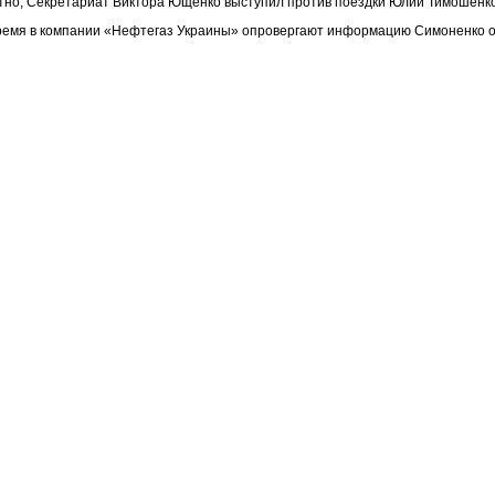
стно, Секретариат Виктора Ющенко выступил против поездки Юлии Тимошенко 
время в компании «Нефтегаз Украины» опровергают информацию Симоненко о 