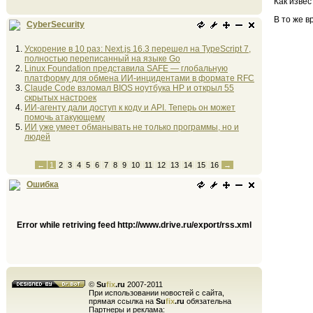
Как изве
В то же 
CyberSecurity
Ускорение в 10 раз: Next.js 16.3 перешел на TypeScript 7,
полностью переписанный на языке Go
Linux Foundation представила SAFE — глобальную
платформу для обмена ИИ-инцидентами в формате RFC
Claude Code взломал BIOS ноутбука HP и открыл 55
скрытых настроек
ИИ-агенту дали доступ к коду и API. Теперь он может
помочь атакующему
ИИ уже умеет обманывать не только программы, но и
людей
←
1
2
3
4
5
6
7
8
9
10
11
12
13
14
15
16
→
Ошибка
Error while retriving feed http://www.drive.ru/export/rss.xml
©
Su
fix
.ru
2007-2011
При использовании новостей с сайта,
прямая ссылка на
Su
fix
.ru
обязательна
Партнеры и реклама: