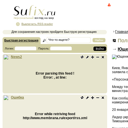
персональный
взгляд на мир
Выключить RSS-reader
Главна
Для сохранения настроек пройдите Быструю регистрацию
Поли
Быстрая регистрация
Ющен
Логин:
Пароль:
News2
Киев, Янв
заявила 
Error parsing this feed !
Error: , at line:
«Персона
Между те
министра
Ошибка
Как сооб
намерения
20 январ
Error while retriving feed
Лидер ук
http://www.membrana.ru/export/rss.xml
Тимошенк