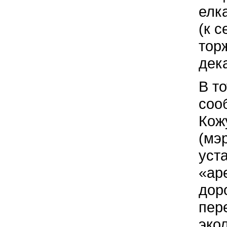
елк
(к с
тор
дек
В т
соо
Кож
(мэ
уст
«ар
дор
пер
эко