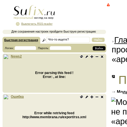
персональный
взгляд на мир
Выключить RSS-reader
Для сохранения настроек пройдите Быструю регистрацию
Гл
Быстрая регистрация
про
Логин:
Пароль:
«ар
News2
Error parsing this feed !
П
Error: , at line:
Молд
елки
Ошибка
Error while retriving feed
http://www.membrana.ru/export/rss.xml