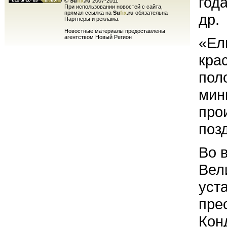
год
©
Su
fix
.ru
2007-2011
При использовании новостей с сайта,
прямая ссылка на
Su
fix
.ru
обязательна
др.
Партнеры и реклама:
Новостные материалы предоставлены
агентством Новый Регион
«Ел
крас
пол
мин
про
поз
Во 
Вел
уст
пре
Кон