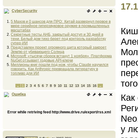
17.1
CyberSecurity
5 Махов и 0 шансов для ПРО: Китай развернул первое в
мире серийное гиперзвуковое оружие в промышленных
Киш
масштабах
Секретные тесты АНБ, закрытый доступ и 30 дней в
Але
тени. Белый дом тихо берет под контроль разработку
супер-ИИ
Представлен проект огромного щита который закроет
Мол
Землю от убивающего Солнца
Microsoft: «тысячи сборок встанут 1 ноября». Платформа
пре
NuGet отзывает годовые API-ключи
Миллионы книг пошли под нож, чтобы Claude научился
говорить. Как Anthropic превращала литературу в
пер
топливо для ИИ
тог
←
1
2
3
4
5
6
7
8
9
10
11
12
13
14
15
16
→
Ошибка
Как
Реги
Error while retriving feed http://www.drive.ru/export/rss.xml
Neo
у л