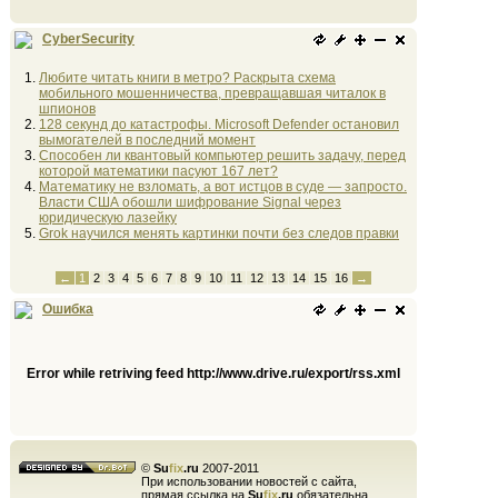
CyberSecurity
Любите читать книги в метро? Раскрыта схема
мобильного мошенничества, превращавшая читалок в
шпионов
128 секунд до катастрофы. Microsoft Defender остановил
вымогателей в последний момент
Способен ли квантовый компьютер решить задачу, перед
которой математики пасуют 167 лет?
Математику не взломать, а вот истцов в суде — запросто.
Власти США обошли шифрование Signal через
юридическую лазейку
Grok научился менять картинки почти без следов правки
←
1
2
3
4
5
6
7
8
9
10
11
12
13
14
15
16
→
Ошибка
Error while retriving feed http://www.drive.ru/export/rss.xml
©
Su
fix
.ru
2007-2011
При использовании новостей с сайта,
прямая ссылка на
Su
fix
.ru
обязательна