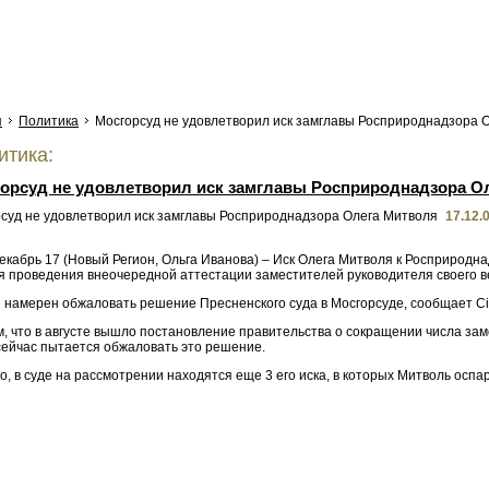
я
Политика
Мосгорсуд не удовлетворил иск замглавы Росприроднадзора 
тика:
орсуд не удовлетворил иск замглавы Росприроднадзора О
17.12.
Декабрь 17 (Новый Регион, Ольга Иванова) – Иск Олега Митволя к Росприрод
 проведения внеочередной аттестации заместителей руководителя своего вед
н намерен обжаловать решение Пресненского суда в Мосгорсуде, сообщает Ci
, что в августе вышло постановление правительства о сокращении числа зам
сейчас пытается обжаловать это решение.
о, в суде на рассмотрении находятся еще 3 его иска, в которых Митволь ос