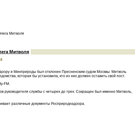
Олега Митволя
лега Митволя
08
надзору и Минприроды был отклонен Пресненским судом Москвы. Митволь
омства, которая бы установила, кто из них должен оставить свой пост.
ty-FM.
ов руководителя службы с четырех до трех. Сокращен был именно Митволь,
паривает различные документы Росприроднадзора.