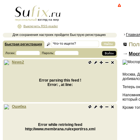
персональный
взгляд на мир
Выключить RSS-reader
Главна
Для сохранения настроек пройдите Быструю регистрацию
Поли
Быстрая регистрация
Мосг
Логин:
Пароль:
News2
Москва, 
добивался
Error parsing this feed !
Error: , at line:
Теперь о
Напомним
который 
Ошибка
Кроме тог
Error while retriving feed
http://www.membrana.ru/export/rss.xml