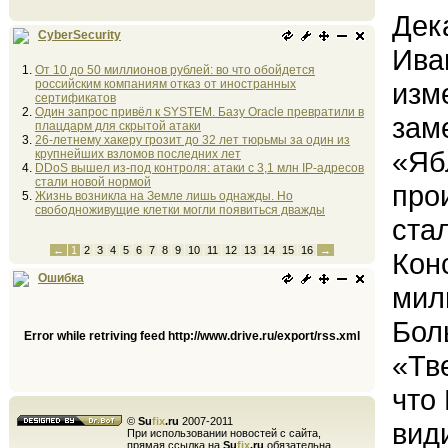
Дек
CyberSecurity
Ива
От 10 до 50 миллионов рублей: во что обойдется
российским компаниям отказ от иностранных
изм
сертификатов
Один запрос привёл к SYSTEM. Базу Oracle превратили в
зам
плацдарм для скрытой атаки
26-летнему хакеру грозит до 32 лет тюрьмы за один из
«Яб
крупнейших взломов последних лет
DDoS вышел из-под контроля: атаки с 3,1 млн IP-адресов
стали новой нормой
про
Жизнь возникла на Земле лишь однажды. Но
свободноживущие клетки могли появиться дважды
ста
←
1
2
3
4
5
6
7
8
9
10
11
12
13
14
15
16
→
Кон
Ошибка
мил
Бол
Error while retriving feed http://www.drive.ru/export/rss.xml
«Тв
что
©
Su
fix
.ru
2007-2011
вид
При использовании новостей с сайта,
прямая ссылка на
Su
fix
.ru
обязательна