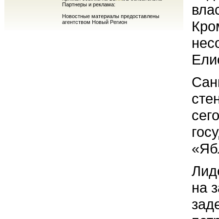
Партнеры и реклама:
вла
Новостные материалы предоставлены
Кро
агентством Новый Регион
нес
Ели
Сан
сте
сег
гос
«Яб
Лид
на 
зад