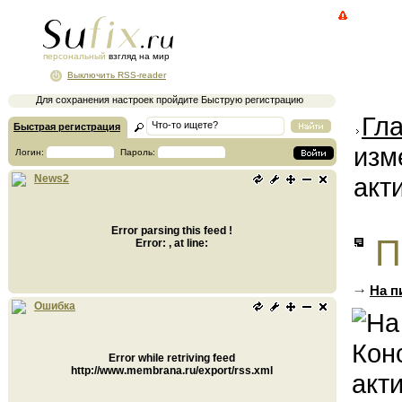
персональный
взгляд на мир
Выключить RSS-reader
Для сохранения настроек пройдите Быструю регистрацию
Гл
Быстрая регистрация
изм
Логин:
Пароль:
акт
News2
Error parsing this feed !
П
Error: , at line:
На п
Ошибка
Error while retriving feed
http://www.membrana.ru/export/rss.xml