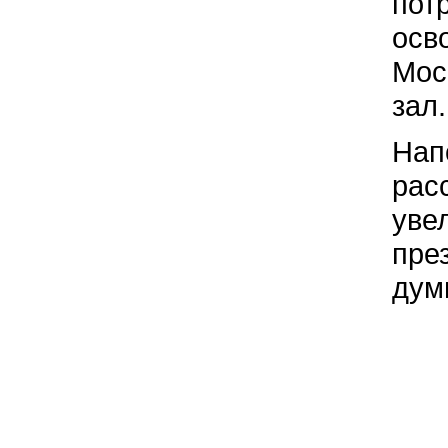
пот
осв
Мос
зал.
Нап
рас
уве
пре
думы