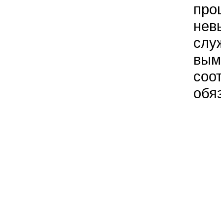
про
нев
слу
вым
соо
обя