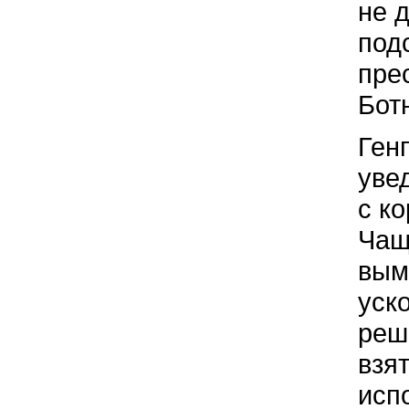
не 
под
пре
Бот
Ген
уве
с к
Чащ
вым
уск
реш
взя
исп