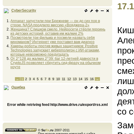
17.1
CyberSecurity
Аппарат запустили при Брежневе — он до сих пор в
строю. NASA продлило миссию «Вояджера-2»
Киш
Женщина? Слишком смело. Нейросети стёрли героинь
из детских историй, оставив им жалкие 2%
Але
Посмотрели три фильма и посмели назвать себя
киноманом? Интернет уже поставил вам диагноз
Хакеры-роботы против живых защитников: Positive
про
Technologies запускает киберполигон с ИИ-атаками,
которые невозможно предугадать
пре
От 2^128 до жалких 2^39: баг 12-летней давности в
CryptoJS позволяет сбрутить сид-фразу на обычном
ноуте
сме
лиш
←
1
2
3
4
5
6
7
8
9
10
11
12
13
14
15
16
→
Ошибка
дол
дея
Error while retriving feed http://www.drive.ru/export/rss.xml
со с
Зам
©
Su
fix
.ru
2007-2011
При использовании новостей с сайта,