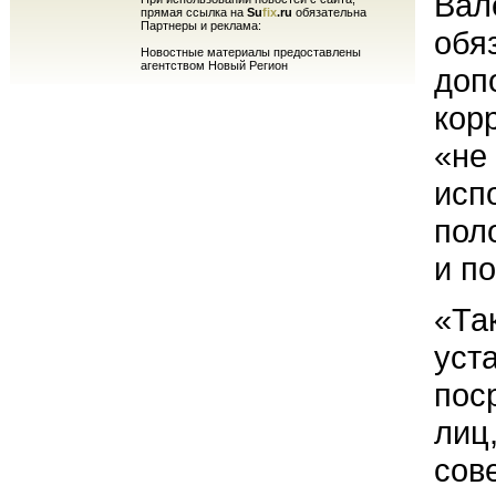
Вал
прямая ссылка на
Su
fix
.ru
обязательна
Партнеры и реклама:
обя
Новостные материалы предоставлены
агентством Новый Регион
доп
кор
«не
исп
пол
и п
«Та
уст
пос
лиц
сов