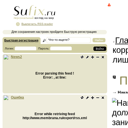
персональный
взгляд на мир
Выключить RSS-reader
Для сохранения настроек пройдите Быструю регистрацию
Гл
Быстрая регистрация
кор
Логин:
Пароль:
лиш
News2
Error parsing this feed !
П
Error: , at line:
Нака
должно
Ошибка
Error while retriving feed
http://www.membrana.ru/export/rss.xml