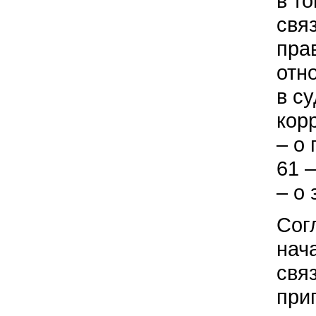
в т
свя
пра
отн
в су
кор
– о
61 
– о
Сог
нач
свя
при