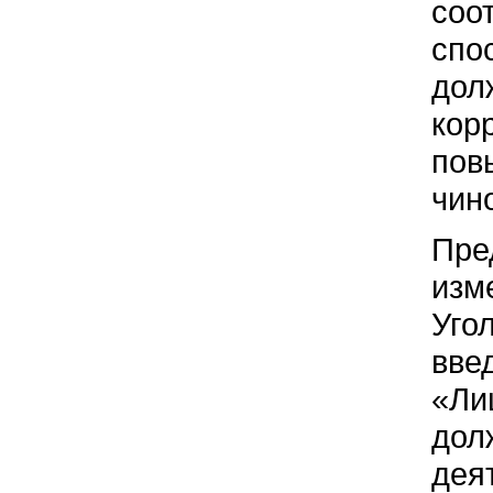
соо
спо
дол
кор
пов
чин
Пре
изм
Уго
вве
«Ли
дол
дея