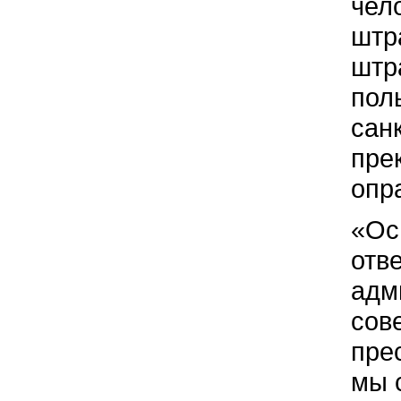
чел
штр
штр
пол
сан
пре
опр
«Ос
отв
адм
сов
пре
мы 