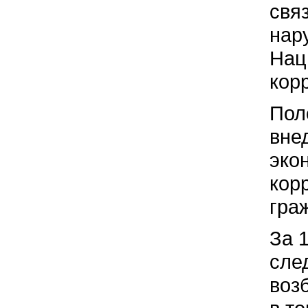
свя
нар
Нац
кор
Пол
вне
эко
кор
гра
За 
сле
воз