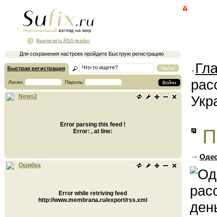
персональный
взгляд на мир
Выключить RSS-reader
Для сохранения настроек пройдите Быструю регистрацию
Гл
Быстрая регистрация
рас
Логин:
Пароль:
Укр
News2
Error parsing this feed !
П
Error: , at line:
Одес
Ошибка
Error while retriving feed
http://www.membrana.ru/export/rss.xml