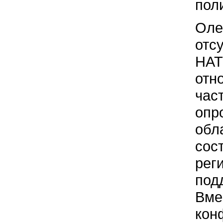
пол
Оле
отс
НАТ
отн
час
опр
обл
сос
рег
под
Вме
кон