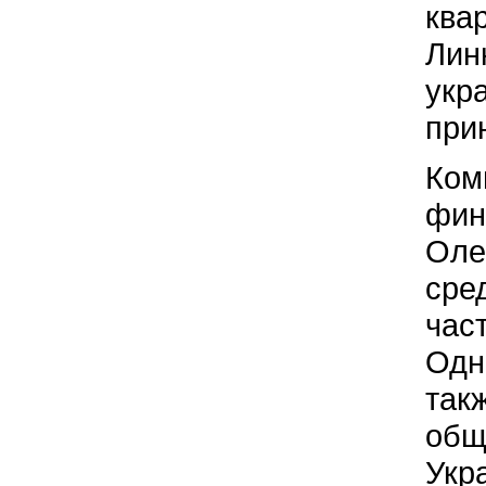
ква
Лин
укр
при
Ком
фин
Оле
сре
час
Одн
так
общ
Укр