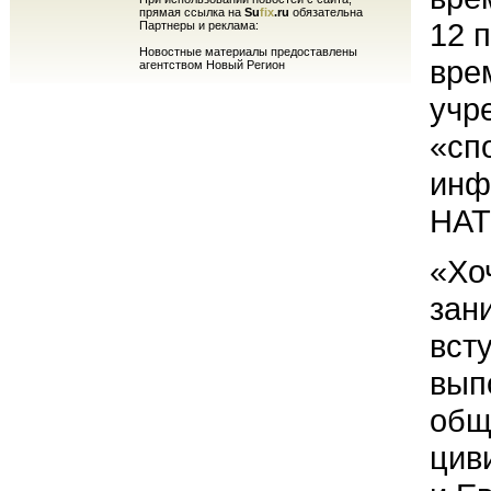
прямая ссылка на
Su
fix
.ru
обязательна
12 
Партнеры и реклама:
Новостные материалы предоставлены
вре
агентством Новый Регион
учр
«сп
инф
НАТ
«Хо
зан
вст
вып
общ
цив