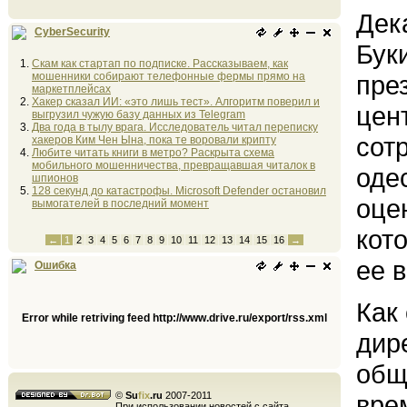
Дек
CyberSecurity
Бук
Скам как стартап по подписке. Рассказываем, как
мошенники собирают телефонные фермы прямо на
пре
маркетплейсах
Хакер сказал ИИ: «это лишь тест». Алгоритм поверил и
цен
выгрузил чужую базу данных из Telegram
Два года в тылу врага. Исследователь читал переписку
сот
хакеров Ким Чен Ына, пока те воровали крипту
Любите читать книги в метро? Раскрыта схема
мобильного мошенничества, превращавшая читалок в
оде
шпионов
128 секунд до катастрофы. Microsoft Defender остановил
оце
вымогателей в последний момент
кот
←
1
2
3
4
5
6
7
8
9
10
11
12
13
14
15
16
→
ее 
Ошибка
Как
Error while retriving feed http://www.drive.ru/export/rss.xml
дир
общ
©
Su
fix
.ru
2007-2011
вре
При использовании новостей с сайта,