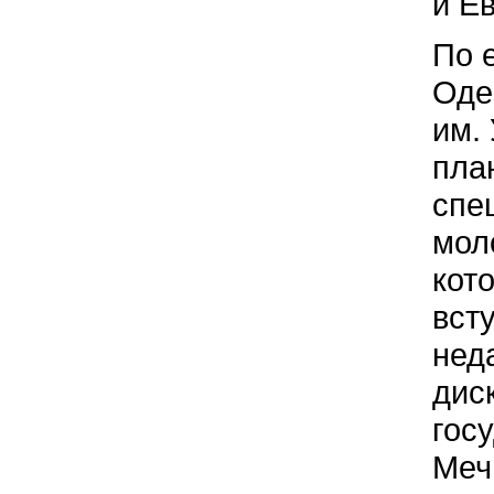
и Е
По 
Оде
им. 
пла
спе
мол
кот
вст
нед
дис
гос
Меч