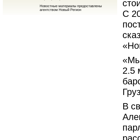
сто
Новостные материалы предоставлены
агентством Новый Регион
С 20
пост
ска
«Но
«Мы
2.5
бар
Гру
В с
Але
пар
рас