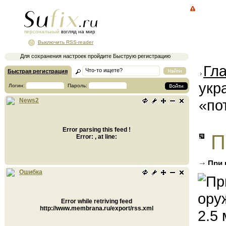
персональный
взгляд на мир
Выключить RSS-reader
Для сохранения настроек пройдите Быструю регистрацию
Гл
Быстрая регистрация
укр
Логин:
Пароль:
«по
News2
Error parsing this feed !
П
Error: , at line:
При 
доллар
Ошибка
Error while retriving feed
http://www.membrana.ru/export/rss.xml