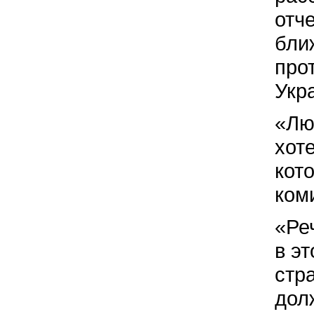
отч
бли
про
Укр
«Лю
хот
кот
ком
«Ре
в э
стр
дол