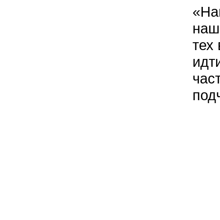
«На
наш
тех
идт
час
под