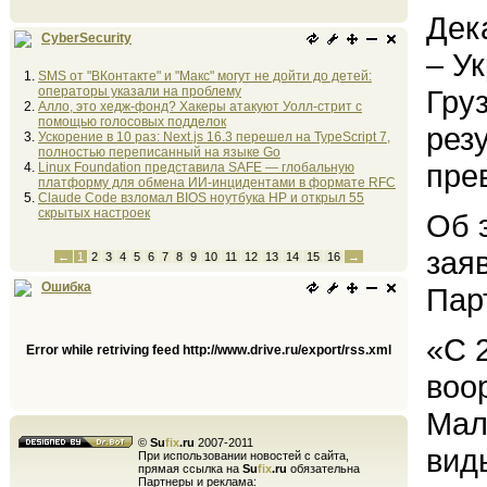
Дек
CyberSecurity
– У
SMS от "ВКонтакте" и "Макс" могут не дойти до детей:
операторы указали на проблему
Гру
Алло, это хедж-фонд? Хакеры атакуют Уолл-стрит с
помощью голосовых подделок
рез
Ускорение в 10 раз: Next.js 16.3 перешел на TypeScript 7,
полностью переписанный на языке Go
пре
Linux Foundation представила SAFE — глобальную
платформу для обмена ИИ-инцидентами в формате RFC
Claude Code взломал BIOS ноутбука HP и открыл 55
скрытых настроек
Об 
зая
←
1
2
3
4
5
6
7
8
9
10
11
12
13
14
15
16
→
Ошибка
Пар
«С 
Error while retriving feed http://www.drive.ru/export/rss.xml
воо
Мал
©
Su
fix
.ru
2007-2011
вид
При использовании новостей с сайта,
прямая ссылка на
Su
fix
.ru
обязательна
Партнеры и реклама: