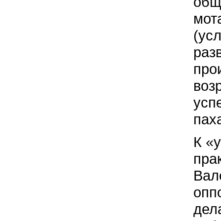
общ
мот
(ус
разв
про
воз
усп
паха
К «
пра
Вал
опп
дел