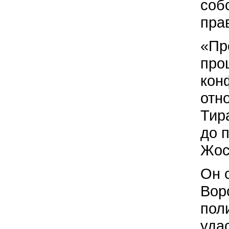
соб
пра
«Пр
про
кон
отн
Тир
до 
Жос
Он 
Вор
пол
уда