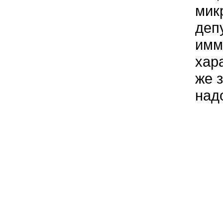
мик
депу
имм
хар
же 
над