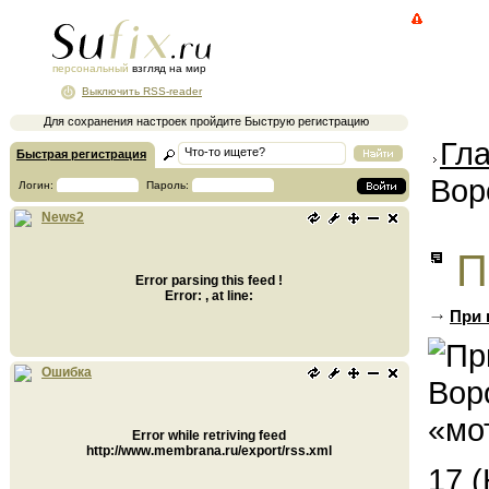
персональный
взгляд на мир
Выключить RSS-reader
Для сохранения настроек пройдите Быструю регистрацию
Гл
Быстрая регистрация
Вор
Логин:
Пароль:
News2
П
Error parsing this feed !
Error: , at line:
При 
Ошибка
Error while retriving feed
http://www.membrana.ru/export/rss.xml
17 