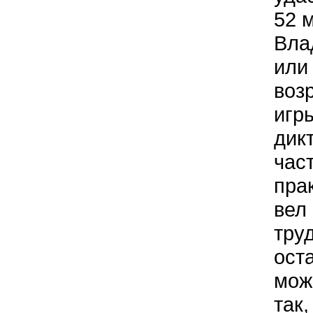
52 
Вла
или
возр
игр
дик
час
пра
вел
тру
ост
мож
так,