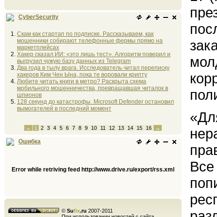
пре
CyberSecurity
пос
Скам как стартап по подписке. Рассказываем, как
мошенники собирают телефонные фермы прямо на
зак
маркетплейсах
Хакер сказал ИИ: «это лишь тест». Алгоритм поверил и
мол
выгрузил чужую базу данных из Telegram
Два года в тылу врага. Исследователь читал переписку
кор
хакеров Ким Чен Ына, пока те воровали крипту
Любите читать книги в метро? Раскрыта схема
мобильного мошенничества, превращавшая читалок в
пол
шпионов
128 секунд до катастрофы. Microsoft Defender остановил
вымогателей в последний момент
«Дл
←
1
2
3
4
5
6
7
8
9
10
11
12
13
14
15
16
→
нер
Ошибка
пра
Все
Error while retriving feed http://www.drive.ru/export/rss.xml
поп
рес
©
Su
fix
.ru
2007-2011
раз
При использовании новостей с сайта,