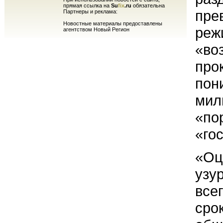
прямая ссылка на
Su
fix
.ru
обязательна
пре
Партнеры и реклама:
Новостные материалы предоставлены
реж
агентством Новый Регион
«во
про
пон
мил
«по
«го
«Оц
узу
все
сро