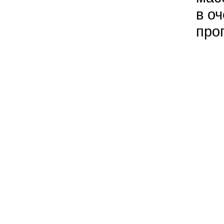
в оч
про