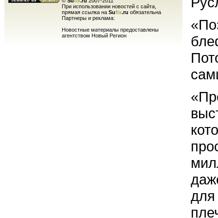
Рус
©
Su
fix
.ru
2007-2011
При использовании новостей с сайта,
прямая ссылка на
Su
fix
.ru
обязательна
Партнеры и реклама:
«По
Новостные материалы предоставлены
агентством Новый Регион
бле
Пот
сами
«Пр
выс
кот
про
мил
даж
для
пле