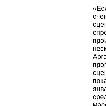
«Ес
оче
сце
спро
прои
нес
Арг
про
сце
пок
янв
сре
мас