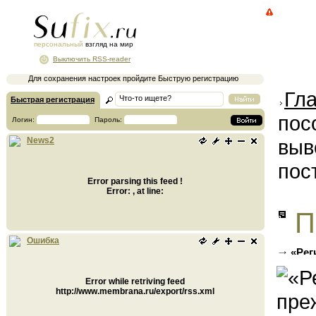
персональный
взгляд на мир
Выключить RSS-reader
Для сохранения настроек пройдите Быструю регистрацию
Гл
Быстрая регистрация
пос
Логин:
Пароль:
выв
News2
пос
Error parsing this feed !
Error: , at line:
П
Ошибка
«Рег
митинг
Error while retriving feed
http://www.membrana.ru/export/rss.xml