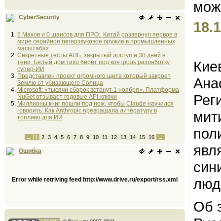
CyberSecurity
18.1
5 Махов и 0 шансов для ПРО: Китай развернул первое в
мире серийное гиперзвуковое оружие в промышленных
масштабах
Секретные тесты АНБ, закрытый доступ и 30 дней в
Кие
тени. Белый дом тихо берет под контроль разработку
супер-ИИ
Представлен проект огромного щита который закроет
Ана
Землю от убивающего Солнца
Microsoft: «тысячи сборок встанут 1 ноября». Платформа
Реги
NuGet отзывает годовые API-ключи
Миллионы книг пошли под нож, чтобы Claude научился
говорить. Как Anthropic превращала литературу в
мит
топливо для ИИ
пол
←
1
2
3
4
5
6
7
8
9
10
11
12
13
14
15
16
→
явл
Ошибка
син
люд
Error while retriving feed http://www.drive.ru/export/rss.xml
Об 