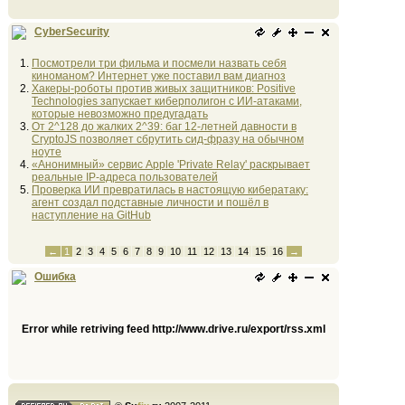
CyberSecurity
Посмотрели три фильма и посмели назвать себя
киноманом? Интернет уже поставил вам диагноз
Хакеры-роботы против живых защитников: Positive
Technologies запускает киберполигон с ИИ-атаками,
которые невозможно предугадать
От 2^128 до жалких 2^39: баг 12-летней давности в
CryptoJS позволяет сбрутить сид-фразу на обычном
ноуте
«Анонимный» сервис Apple 'Private Relay' раскрывает
реальные IP-адреса пользователей
Проверка ИИ превратилась в настоящую кибератаку:
агент создал подставные личности и пошёл в
наступление на GitHub
←
1
2
3
4
5
6
7
8
9
10
11
12
13
14
15
16
→
Ошибка
Error while retriving feed http://www.drive.ru/export/rss.xml