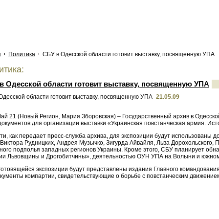
я
Политика
СБУ в Одесской области готовит выставку, посвященную УПА
тика:
в Одесской области готовит выставку, посвященную УПА
21.05.09
Май 21 (Новый Регион, Мария Зборовская) – Государственный архив в Одесск
документов для организации выставки «Украинская повстанческая армия. Ис
ти, как передает пресс-служба архива, для экспозиции будут использованы 
Виктора Рудницких, Андрея Музычко, Зигурда Айвайля, Льва Дорохольского, 
ного подполья западных регионов Украины. Кроме этого, СБУ планирует обна
ии Львовщины и Дрогобитчины», деятельностью ОУН УПА на Волыни и южном
 готовящейся экспозиции будут представлены издания Главного командовани
окументы компартии, свидетельствующие о борьбе с повстанческим движением