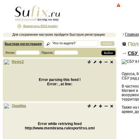
персональный
взгляд на мир
Выключить RSS-reader
Главна
Для сохранения настроек пройдите Быструю регистрацию
Поли
Быстрая регистрация
СБУ 
Логин:
Пароль:
News2
Одесса, 
СБУ рад 
Error parsing this feed !
Error: , at line:
В частнос
Матвея и 
вооружен
территор
Ошибка
Также на
армии, д
Error while retriving feed
http://www.membrana.ru/export/rss.xml