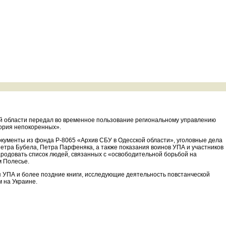
ой области передал во временное пользование региональному управлению
тория непокоренных».
документы из фонда Р-8065 «Архив СБУ в Одесской области», уголовные дела
Петра Бубела, Петра Парфеняка, а также показания воинов УПА и участников
родовать список людей, связанных с «освободительной борьбой на
 Полесье.
я УПА и более поздние книги, исследующие деятельность повстанческой
 на Украине.