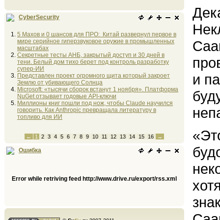
Дек
CyberSecurity
Нек
5 Махов и 0 шансов для ПРО: Китай развернул первое в
мире серийное гиперзвуковое оружие в промышленных
Саа
масштабах
Секретные тесты АНБ, закрытый доступ и 30 дней в
про
тени. Белый дом тихо берет под контроль разработку
супер-ИИ
и п
Представлен проект огромного щита который закроет
Землю от убивающего Солнца
Microsoft: «тысячи сборок встанут 1 ноября». Платформа
буд
NuGet отзывает годовые API-ключи
Миллионы книг пошли под нож, чтобы Claude научился
неп
говорить. Как Anthropic превращала литературу в
топливо для ИИ
«Эт
←
1
2
3
4
5
6
7
8
9
10
11
12
13
14
15
16
→
буд
Ошибка
нек
Error while retriving feed http://www.drive.ru/export/rss.xml
хот
зна
Саа