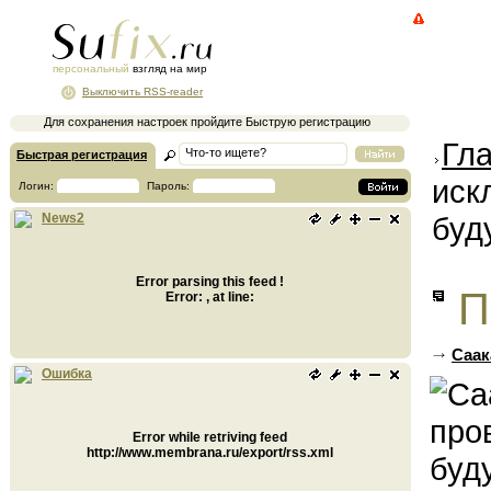
персональный
взгляд на мир
Выключить RSS-reader
Для сохранения настроек пройдите Быструю регистрацию
Гл
Быстрая регистрация
иск
Логин:
Пароль:
буд
News2
Error parsing this feed !
П
Error: , at line:
Саак
Ошибка
Error while retriving feed
http://www.membrana.ru/export/rss.xml