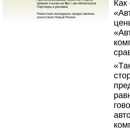
Как
прямая ссылка на
Su
fix
.ru
обязательна
Партнеры и реклама:
«Ав
Новостные материалы предоставлены
агентством Новый Регион
цен
«Ав
ком
сра
«Та
сто
пре
рав
гов
авт
ком