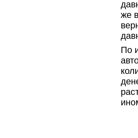
давн
же 
вер
дав
По 
авт
кол
ден
рас
ино