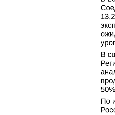
Сое
13,
экс
ожи
уро
В с
Рег
ана
про
50%
По 
Рос