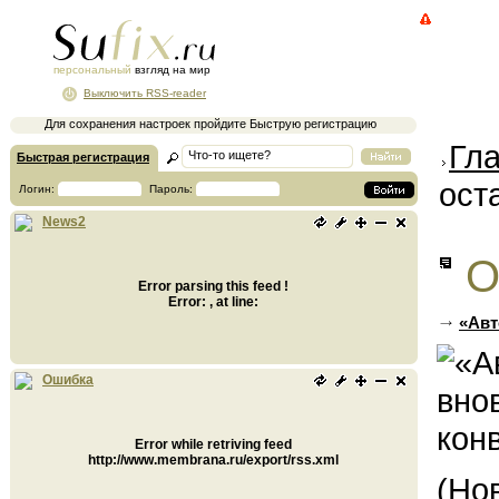
персональный
взгляд на мир
Выключить RSS-reader
Для сохранения настроек пройдите Быструю регистрацию
Гл
Быстрая регистрация
ост
Логин:
Пароль:
News2
О
Error parsing this feed !
Error: , at line:
«Авт
Ошибка
Error while retriving feed
http://www.membrana.ru/export/rss.xml
(Но