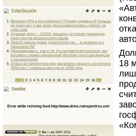
«Ав
CyberSecurity
кон
Включил VPN и расслабился? Почему подмена IP больше
не работает и как легко деанонимизировать любого за
отк
один клик
Лучшему вору — €3000: фишеры устроили турнирную
авт
гонку против французского банка
OpenAI украла чужие доказательства… и назвала это
прорывом ИИ
Дол
Переименовать .exe в .txt. Исследователи показали, как
взломать сервер обновлений Windows простым фокусом
с расширением
18 
Открытая библиотека egg увеличила скорость расчетов в
3000 раз с помощью метода из 2009 года
лиш
←
1
2
3
4
5
6
7
8
9
10
11
12
13
14
15
16
→
про
Ошибка
счи
зав
Error while retriving feed http://www.drive.ru/export/rss.xml
гос
«Ко
©
Su
fix
.ru
2007-2011
При использовании новостей с сайта,