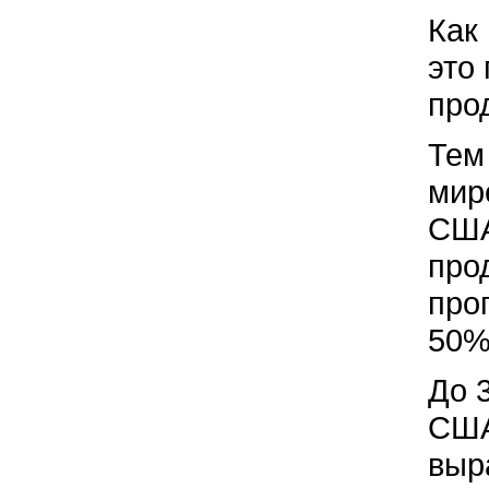
Как
это
про
Тем
мир
США
про
про
50%
До 
США
выр