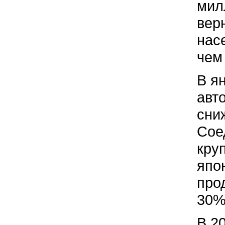
мил
вер
нас
чем
В я
авт
сни
Сое
кру
япо
про
30%
В 2