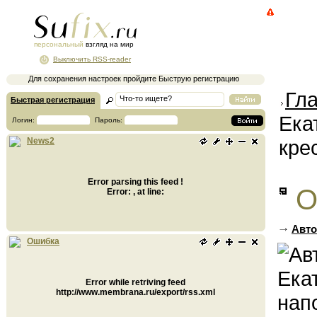
персональный
взгляд на мир
Выключить RSS-reader
Для сохранения настроек пройдите Быструю регистрацию
Гл
Быстрая регистрация
Ека
Логин:
Пароль:
кре
News2
Error parsing this feed !
О
Error: , at line:
Авто
Ошибка
Error while retriving feed
http://www.membrana.ru/export/rss.xml