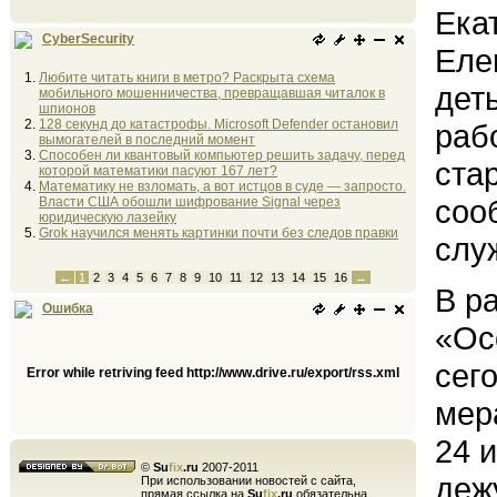
Ека
CyberSecurity
Еле
Любите читать книги в метро? Раскрыта схема
дет
мобильного мошенничества, превращавшая читалок в
шпионов
128 секунд до катастрофы. Microsoft Defender остановил
раб
вымогателей в последний момент
Способен ли квантовый компьютер решить задачу, перед
ста
которой математики пасуют 167 лет?
Математику не взломать, а вот истцов в суде — запросто.
соо
Власти США обошли шифрование Signal через
юридическую лазейку
Grok научился менять картинки почти без следов правки
слу
←
1
2
3
4
5
6
7
8
9
10
11
12
13
14
15
16
→
В р
Ошибка
«Ос
сег
Error while retriving feed http://www.drive.ru/export/rss.xml
мер
24 
©
Su
fix
.ru
2007-2011
деж
При использовании новостей с сайта,
прямая ссылка на
Su
fix
.ru
обязательна