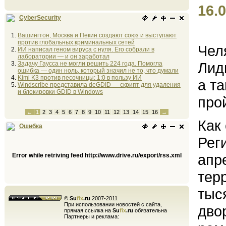
16.0
CyberSecurity
Вашингтон, Москва и Пекин создают союз и выступают
против глобальных криминальных сетей
Чел
ИИ написал геном вируса с нуля. Его собрали в
лаборатории — и он заработал
Лид
Задачу Гаусса не могли решить 224 года. Помогла
ошибка — один ноль, который значил не то, что думали
Kimi K3 против песочницы: 1:0 в пользу ИИ
а т
Windscribe представила deGDID — скрипт для удаления
и блокировки GDID в Windows
про
←
1
2
3
4
5
6
7
8
9
10
11
12
13
14
15
16
→
Как
Ошибка
Рег
апр
Error while retriving feed http://www.drive.ru/export/rss.xml
тер
тыс
©
Su
fix
.ru
2007-2011
При использовании новостей с сайта,
дво
прямая ссылка на
Su
fix
.ru
обязательна
Партнеры и реклама: