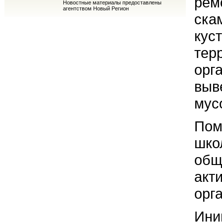
рем
Новостные материалы предоставлены
агентством Новый Регион
ска
кус
тер
орг
выв
мус
Пом
шко
общ
акт
орг
Ини