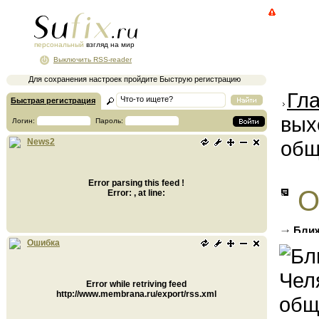
персональный
взгляд на мир
Выключить RSS-reader
Для сохранения настроек пройдите Быструю регистрацию
Гл
Быстрая регистрация
вых
Логин:
Пароль:
общ
News2
Error parsing this feed !
О
Error: , at line:
Ближ
суббот
Ошибка
Error while retriving feed
http://www.membrana.ru/export/rss.xml