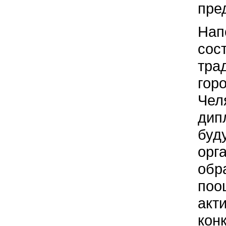
пре
Нап
сос
тра
гор
Чел
дип
буд
орг
обр
поо
акт
кон