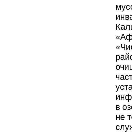
мус
инв
Кал
«Аф
«Чи
рай
очи
час
уст
инф
в о
не 
слу