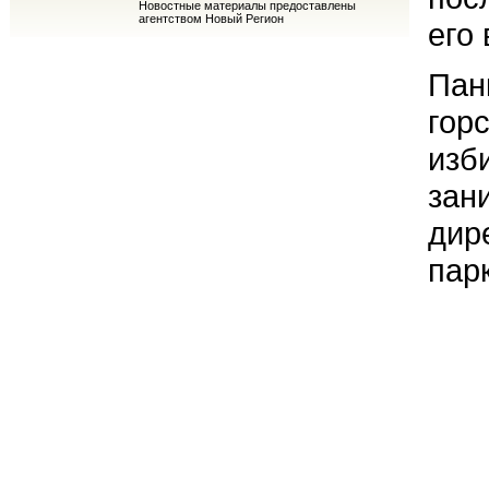
Новостные материалы предоставлены
агентством Новый Регион
его
Пан
гор
изб
зан
дир
пар