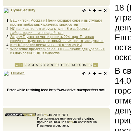
18 
CyberSecurity
утр
Вашингтон, Москва и Пекин создают союз и выступают
против глобальных криминальных сетей
деп
ИИ написал геном вируса с нуля. Его собрали в
лаборатории — и он заработал
Евг
Задачу Гаусса не могли решить 224 года. Помогла
ошибка — один ноль, который значил не то, что думали
ост
Kimi K3 против песочницы: 1:0 в пользу ИИ
Windscribe представила deGDID — скрипт для удаления
и блокировки GDID в Windows
оск
←
1
2
3
4
5
6
7
8
9
10
11
12
13
14
15
16
→
В с
Ошибка
14.
гор
Error while retriving feed http://www.drive.ru/export/rss.xml
отм
деп
©
Su
fix
.ru
2007-2011
при
При использовании новостей с сайта,
прямая ссылка на
Su
fix
.ru
обязательна
Партнеры и реклама:
пос