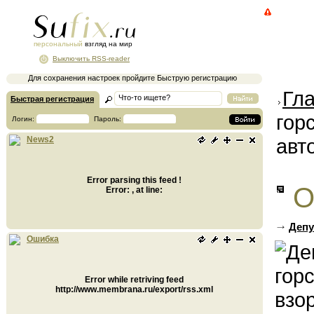
персональный
взгляд на мир
Выключить RSS-reader
Для сохранения настроек пройдите Быструю регистрацию
Гл
Быстрая регистрация
гор
Логин:
Пароль:
авт
News2
Error parsing this feed !
О
Error: , at line:
Депу
Ошибка
Error while retriving feed
http://www.membrana.ru/export/rss.xml