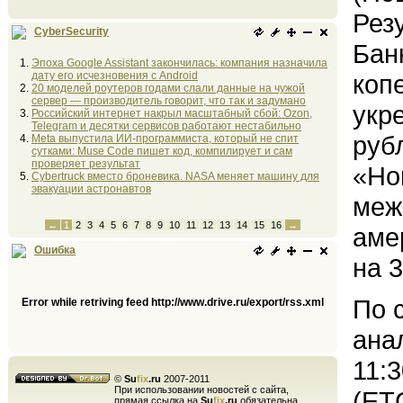
Рез
CyberSecurity
Бан
Эпоха Google Assistant закончилась: компания назначила
дату его исчезновения с Android
коп
20 моделей роутеров годами слали данные на чужой
сервер — производитель говорит, что так и задумано
укр
Российский интернет накрыл масштабный сбой: Ozon,
Telegram и десятки сервисов работают нестабильно
руб
Meta выпустила ИИ-программиста, который не спит
сутками: Muse Code пишет код, компилирует и сам
проверяет результат
«Но
Cybertruck вместо броневика. NASA меняет машину для
эвакуации астронавтов
меж
←
1
2
3
4
5
6
7
8
9
10
11
12
13
14
15
16
→
аме
Ошибка
на 3
По 
Error while retriving feed http://www.drive.ru/export/rss.xml
ана
11:
©
Su
fix
.ru
2007-2011
При использовании новостей с сайта,
(ЕТ
прямая ссылка на
Su
fix
.ru
обязательна