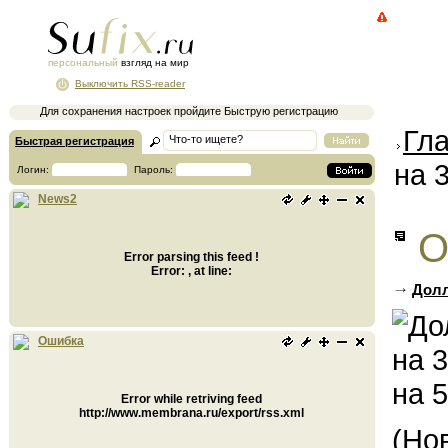
персональный
взгляд на мир
Выключить RSS-reader
Для сохранения настроек пройдите Быструю регистрацию
Гл
Быстрая регистрация
на 
Логин:
Пароль:
News2
О
Error parsing this feed !
Error: , at line:
Долл
Ошибка
Error while retriving feed
http://www.membrana.ru/export/rss.xml
(Но