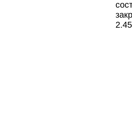
сос
зак
2.4