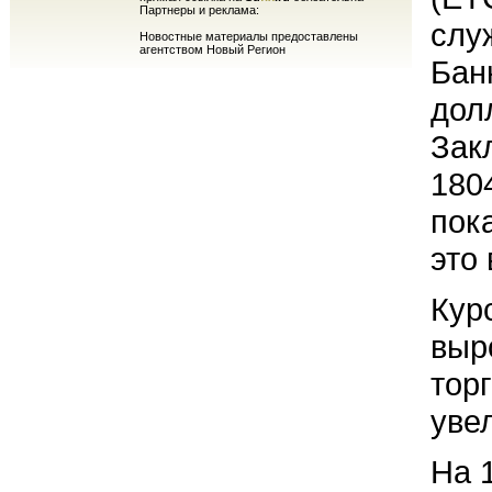
Партнеры и реклама:
слу
Новостные материалы предоставлены
агентством Новый Регион
Бан
дол
Зак
180
пок
это
Кур
выр
тор
уве
На 